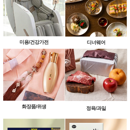
미용/건강가전
디너웨어
화장품/위생
정육/과일