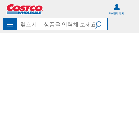
컨
메
텐
뉴
마이페이지
츠
로
로
바
바
로
로
가
가
기
기