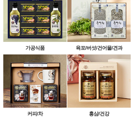
가공식품
육포/버섯/건어물/견과
커피/차
홍삼/건강