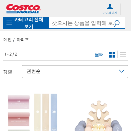
컨
메
텐
뉴
마이페이지
츠
로
카테고리 전체
로
바
바
로
보기
로
가
가
기
메인
아리프
기
필터
1 - 2 / 2
정렬 :