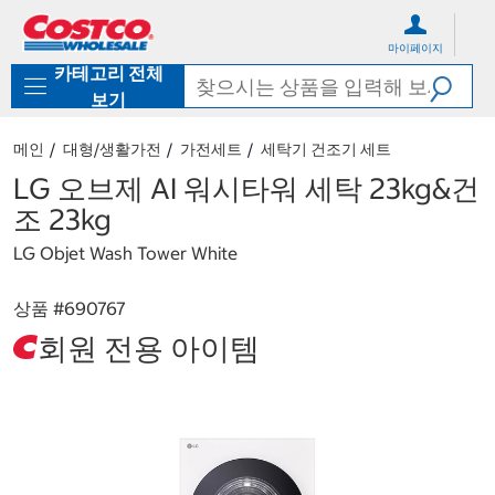
컨
메
텐
뉴
마이페이지
츠
로
카테고리 전체
로
바
바
로
보기
로
가
가
기
메인
대형/생활가전
가전세트
세탁기 건조기 세트
기
LG 오브제 AI 워시타워 세탁 23kg&건
조 23kg
LG Objet Wash Tower White
상품 #
690767
회원 전용 아이템