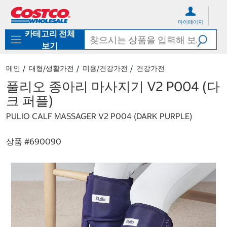
컨
메
텐
뉴
마이페이지
츠
로
카테고리 전체
로
바
바
로
보기
로
가
가
기
메인
대형/생활가전
미용/건강가전
건강가전
기
풀리오 종아리 마사지기 V2 P004 (다
크 퍼플)
PULIO CALF MASSAGER V2 P004 (DARK PURPLE)
상품 #
690090