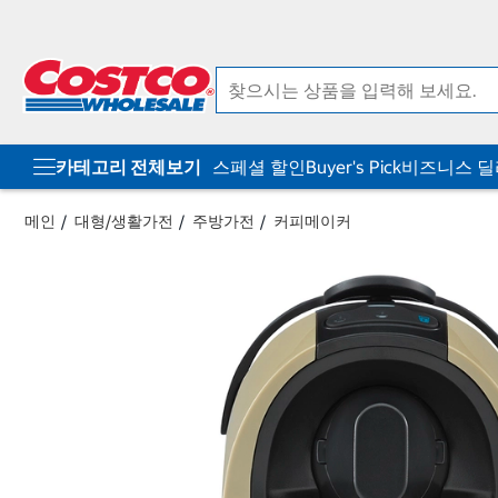
컨
메
텐
뉴
츠
로
로
바
바
로
로
가
가
기
기
카테고리 전체보기
스페셜 할인
Buyer's Pick
비즈니스 
메인
대형/생활가전
주방가전
커피메이커