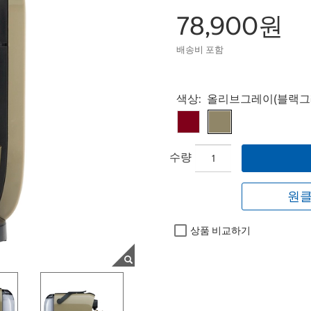
78,900원
배송비 포함
Select product
색상:
올리브그레이(블랙그
수량
원클
상품 비교하기