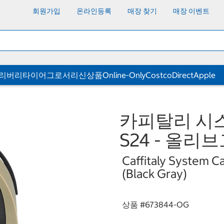
회원가입
온라인등록
매장 찾기
매장 이벤트
딜리버리
타이어
그로서리
신상품
Online-Only
CostcoDirect
Apple
카피탈리 시
S24 - 올
Caffitaly System C
(Black Gray)
상품 #
673844-OG