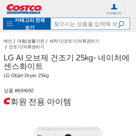
컨
메
텐
뉴
마이페이지
츠
로
카테고리 전체
로
바
바
로
보기
로
가
가
기
메인
대형/생활가전
세탁기/건조기/의류관리기
기
건조기/의류관리기
LG AI 오브제 건조기 25kg- 네이처에
센스화이트
LG Objet Dryer 25kg
상품 #
691692
회원 전용 아이템