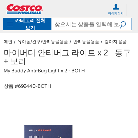
컨
메
텐
뉴
마이페이지
츠
로
카테고리 전체
로
바
바
로
보기
로
가
가
기
메인
유아동/완구/반려동물용품
반려동물용품
강아지 용품
기
마이버디 안티버그 라이트 x 2 - 동구
+ 보리
My Buddy Anti-Bug Light x 2 - BOTH
상품 #
692440-BOTH