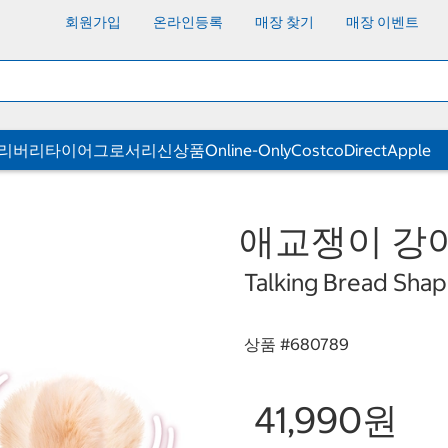
회원가입
온라인등록
매장 찾기
매장 이벤트
딜리버리
타이어
그로서리
신상품
Online-Only
CostcoDirect
Apple
애교쟁이 강
Talking Bread Sha
상품 #
680789
41,990원