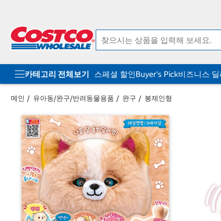
컨
메
텐
뉴
츠
로
로
바
바
로
로
가
가
기
기
카테고리 전체보기
스페셜 할인
Buyer's Pick
비즈니스 
메인
유아동/완구/반려동물용품
완구
봉제인형