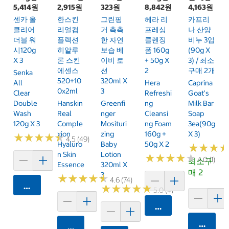
5,414원
2,915원
323원
8,842원
4,163원
센카 올
한스킨
그린핑
헤라 리
카프리
클리어
리얼컴
거 촉촉
프레싱
나 산양
더블 워
플렉션
한 자연
클렌징
비누 3입
시120g
히알루
보습 베
폼 160g
(90g X
X 3
론 스킨
이비 로
+ 50g X
3) / 최소
에센스
션
2
구매 2개
Senka
520+10
320ml X
All
Hera
Caprina
0x2ml
3
Clear
Refreshi
Goat's
Double
Hanskin
Greenfi
Ng
Milk Bar
Wash
Real
Nger
Cleansi
Soap
120g X 3
Comple
Mosituri
Ng Foam
3ea(90g
Xion
Zing
160g +
X 3)
★
★
★
★
★
★
★
★
★
★
4.5 (49)
Hyaluro
Baby
50g X 2
★
★
★
★
★
★
N Skin
Lotion
★
★
★
★
★
★
★
★
★
★
4.0 (1)
최소구
Essence
320ml X
매 2
3
★
★
★
★
★
★
★
★
★
★
4.6 (74)
카트에 담기
★
★
★
★
★
★
★
★
★
★
5.0 (4)
카트에 담기
카트에 
카트에 담기