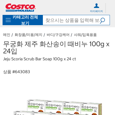
컨
메
텐
뉴
마이페이지
츠
로
카테고리 전체
로
바
바
로
보기
로
가
가
기
메인
화장품/미용/제지
바디/구강케어
샤워/입욕용품
기
무궁화 제주 화산송이 때비누 100g x
24입
Jeju Scoria Scrub Bar Soap 100g x 24 ct
상품 #
643083