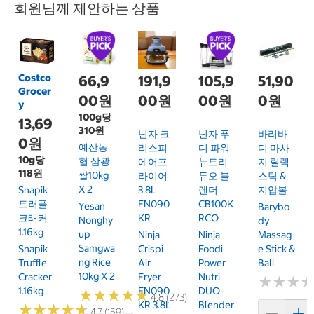
회원님께 제안하는 상품
Costco
66,9
191,9
105,9
51,90
Grocer
00원
00원
00원
0원
y
100g당
13,69
310원
닌자 크
닌자 푸
바리바
0원
예산농
리스피
디 파워
디 마사
10g당
협 삼광
에어프
뉴트리
지 릴렉
118원
쌀10kg
라이어
듀오 블
스틱 &
X 2
Snapik
3.8L
렌더
지압볼
트러플
FN090
CB100K
Yesan
Barybo
크래커
KR
RCO
Nonghy
Dy
1.16kg
Up
Ninja
Ninja
Massag
Samgwa
Snapik
Crispi
Foodi
E Stick &
Ng Rice
Truffle
Air
Power
Ball
10kg X 2
Cracker
Fryer
Nutri
★
★
★
★
★
★
1.16kg
FN090
DUO
★
★
★
★
★
★
★
★
★
★
4.8 (273)
KR 3.8L
Blender
★
★
★
★
★
★
★
★
★
★
4.7 (159)