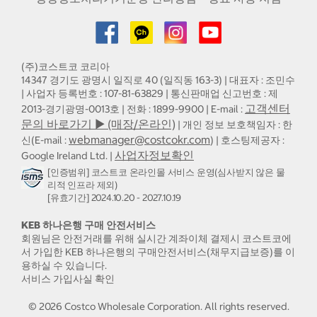
(주)코스트코 코리아
14347 경기도 광명시 일직로 40 (일직동 163-3) | 대표자 : 조민수
| 사업자 등록번호 : 107-81-63829 | 통신판매업 신고번호 : 제
고객센터
2013-경기광명-0013호 | 전화 : 1899-9900 | E-mail :
문의 바로가기 ▶ (매장/온라인)
| 개인 정보 보호책임자 : 한
webmanager@costcokr.com
신(E-mail :
) | 호스팅제공자 :
사업자정보확인
Google Ireland Ltd. |
[인증범위] 코스트코 온라인몰 서비스 운영(심사받지 않은 물
리적 인프라 제외)
[유효기간] 2024.10.20 - 2027.10.19
KEB 하나은행 구매 안전서비스
회원님은 안전거래를 위해 실시간 계좌이체 결제시 코스트코에
서 가입한 KEB 하나은행의 구매안전서비스(채무지급보증)를 이
용하실 수 있습니다.
서비스 가입사실 확인
©
2026
Costco Wholesale Corporation.
All rights reserved.