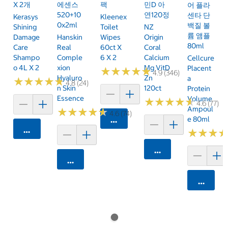
X 2개
에센스
팩
민D 아
어 플라
520+10
연120정
센타 단
Kerasys
Kleenex
0x2ml
백질 볼
Shining
Toilet
NZ
륨 앰플
Damage
Hanskin
Wipes
Origin
80ml
Care
Real
60ct X
Coral
Shampo
Comple
6 X 2
Calcium
Cellcure
O 4L X 2
Xion
Mg VitD
Placent
★
★
★
★
★
★
★
★
★
★
4.9 (346)
Hyaluro
Zn
A
★
★
★
★
★
★
★
★
★
★
4.8 (24)
N Skin
120ct
Protein
Essence
Volume
★
★
★
★
★
★
★
★
★
★
4.6 (77)
Ampoul
★
★
★
★
★
★
★
★
★
★
4.6 (74)
카트에 담기
E 80ml
카트에 담기
★
★
★
★
★
★
카트에 담기
카트에 담기
카트에 