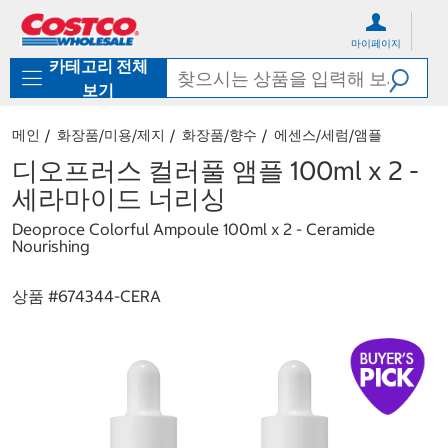
컨
메
텐
뉴
마이페이지
츠
로
카테고리 전체
로
바
바
로
보기
로
가
가
기
메인
화장품/미용/제지
화장품/향수
에센스/세럼/앰플
기
디오프러스 컬러풀 앰플 100ml x 2 -
세라마이드 너리싱
Deoproce Colorful Ampoule 100ml x 2 - Ceramide
Nourishing
상품 #
674344-CERA