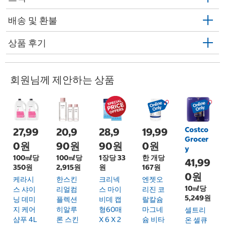
배송 및 환불
상품 후기
회원님께 제안하는 상품
Costco
27,99
20,9
28,9
19,99
Grocer
0원
90원
90원
0원
y
100㎖당
100㎖당
1장당 33
한 개당
41,99
350원
2,915원
원
167원
0원
케라시
한스킨
크리넥
엔젯오
10㎖당
스 샤이
리얼컴
스 마이
리진 코
5,249원
닝 데미
플렉션
비데 캡
랄칼슘
지 케어
히알루
형60매
마그네
셀트리
샴푸 4L
론 스킨
X 6 X 2
슘 비타
온 셀큐