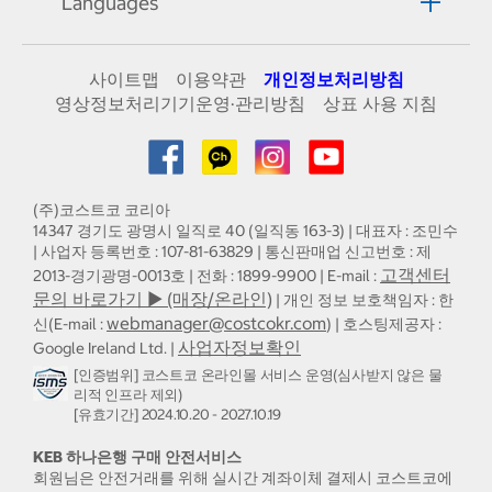
Languages
사이트맵
이용약관
개인정보처리방침
영상정보처리기기운영·관리방침
상표 사용 지침
(주)코스트코 코리아
14347 경기도 광명시 일직로 40 (일직동 163-3) | 대표자 : 조민수
| 사업자 등록번호 : 107-81-63829 | 통신판매업 신고번호 : 제
고객센터
2013-경기광명-0013호 | 전화 : 1899-9900 | E-mail :
문의 바로가기 ▶ (매장/온라인)
| 개인 정보 보호책임자 : 한
webmanager@costcokr.com
신(E-mail :
) | 호스팅제공자 :
사업자정보확인
Google Ireland Ltd. |
[인증범위] 코스트코 온라인몰 서비스 운영(심사받지 않은 물
리적 인프라 제외)
[유효기간] 2024.10.20 - 2027.10.19
KEB 하나은행 구매 안전서비스
회원님은 안전거래를 위해 실시간 계좌이체 결제시 코스트코에