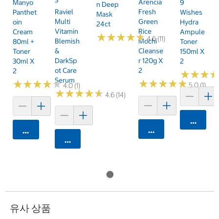
Arencia
Manyo
9
N Deep
Raviel
Fresh
Panthet
Wishes
Mask
Multi
Green
Oin
Hydra
24ct
Vitamin
Rice
Cream
Ampule
★
★
★
★
★
★
★
★
★
★
4.6 (11)
Blemish
Mochi
80ml +
Toner
&
Cleanse
Toner
150ml X
DarkSp
R 120g X
30ml X
2
Ot Care
2
2
★
★
★
★
★
★
Serum
★
★
★
★
★
★
★
★
★
★
★
★
★
★
★
★
★
★
★
★
5.0 (1)
4.0 (1)
★
★
★
★
★
★
★
★
★
★
4.6 (14)
카트에 
카트에 담기
카트에 담기
카트에 담기
유사 상품