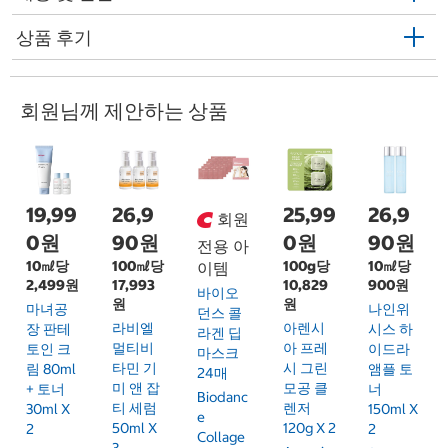
상품 후기
회원님께 제안하는 상품
19,99
26,9
25,99
26,9
회원
0원
90원
0원
90원
전용 아
10㎖당
100㎖당
100g당
10㎖당
이템
2,499원
17,993
10,829
900원
바이오
원
원
마녀공
나인위
던스 콜
라비엘
아렌시
장 판테
시스 하
라겐 딥
멀티비
아 프레
토인 크
이드라
마스크
타민 기
시 그린
림 80ml
앰플 토
24매
미 앤 잡
모공 클
+ 토너
너
Biodanc
티 세럼
렌저
30ml X
150ml X
E
50ml X
120g X 2
2
2
Collage
3