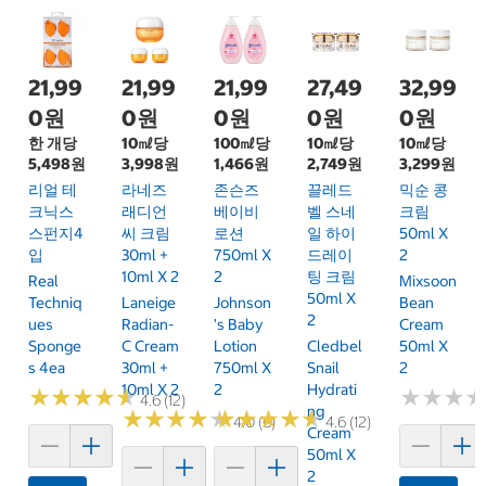
21,99
21,99
21,99
27,49
32,99
0원
0원
0원
0원
0원
한 개당
10㎖당
100㎖당
10㎖당
10㎖당
5,498원
3,998원
1,466원
2,749원
3,299원
리얼 테
라네즈
존슨즈
끌레드
믹순 콩
크닉스
래디언
베이비
벨 스네
크림
스펀지4
씨 크림
로션
일 하이
50ml X
입
30ml +
750ml X
드레이
2
10ml X 2
2
팅 크림
Real
Mixsoon
50ml X
Techniq
Laneige
Johnson
Bean
2
Ues
Radian-
's Baby
Cream
Sponge
C Cream
Lotion
Cledbel
50ml X
S 4ea
30ml +
750ml X
Snail
2
10ml X 2
2
Hydrati
★
★
★
★
★
★
★
★
★
★
★
★
★
★
★
★
4.6 (12)
Ng
★
★
★
★
★
★
★
★
★
★
★
★
★
★
★
★
★
★
★
★
4.0 (6)
4.6 (12)
Cream
50ml X
2