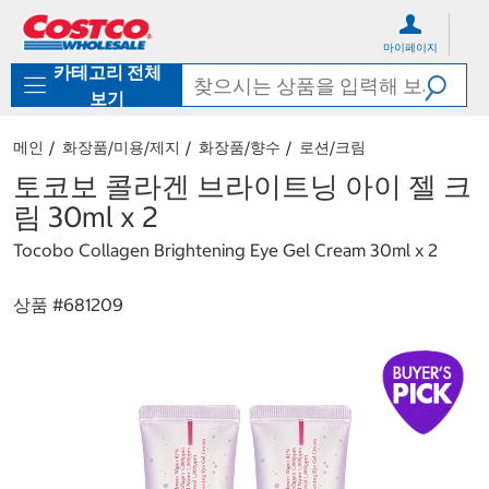
컨
메
텐
뉴
마이페이지
츠
로
카테고리 전체
로
바
바
로
보기
로
가
가
기
메인
화장품/미용/제지
화장품/향수
로션/크림
기
토코보 콜라겐 브라이트닝 아이 젤 크
림 30ml x 2
Tocobo Collagen Brightening Eye Gel Cream 30ml x 2
상품 #
681209