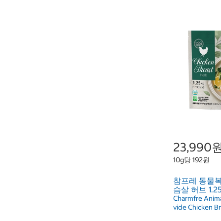
23,990
10g당 192원
참프레 동물복
슴살 허브 1.2
Charmfre Anima
vide Chicken B