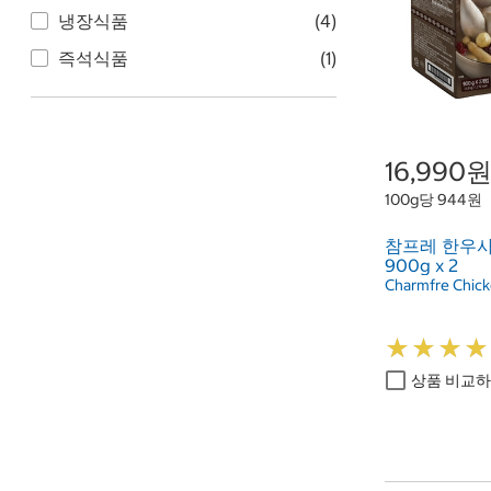
냉장식품
(4)
즉석식품
(1)
16,990
100g당 944원
참프레 한우
900g x 2
Charmfre Chick
★
★
★
★
★
★
★
★
상품 비교