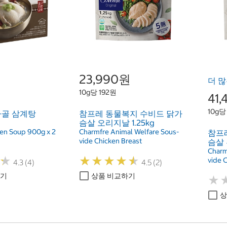
원
23,990원
더 많
10g당 192원
41
10g당
사골 삼계탕
참프레 동물복지 수비드 닭가
슴살 오리지날 1.25kg
en Soup 900g x 2
Charmfre Animal Welfare Sous-
참프
vide Chicken Breast
슴살 
Charm
★
★
★
★
★
★
★
★
★
★
★
★
vide 
4.3 (4)
4.5 (2)
하기
상품 비교하기
★
★
상