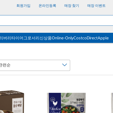
회원가입
온라인등록
매장 찾기
매장 이벤트
딜리버리
타이어
그로서리
신상품
Online-Only
CostcoDirect
Apple