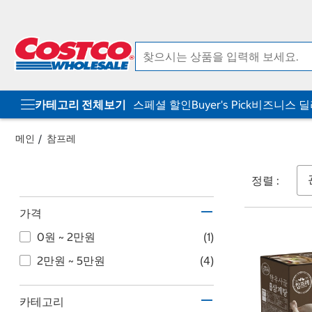
컨
메
텐
뉴
츠
로
로
바
바
로
로
가
가
기
기
카테고리 전체보기
스페셜 할인
Buyer's Pick
비즈니스 
메인
참프레
정렬 :
가격
0원 ~ 2만원
(1)
2만원 ~ 5만원
(4)
카테고리