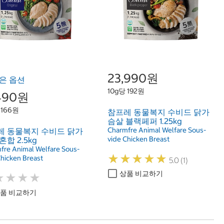
23,990원
은 옵션
10g당 192원
,490원
 166원
참프레 동물복지 수비드 닭가
슴살 블랙페퍼 1.25kg
Charmfre Animal Welfare Sous-
레 동물복지 수비드 닭가
vide Chicken Breast
혼합 2.5kg
fre Animal Welfare Sous-
★
★
★
★
★
★
★
★
★
★
Chicken Breast
5.0 (1)
상품 비교하기
★
★
★
★
★
★
★
★
품 비교하기