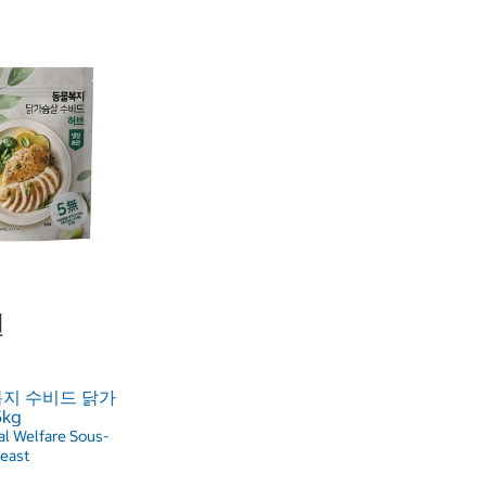
원
지 수비드 닭가
5kg
l Welfare Sous-
reast