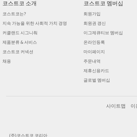
코스트코 소개
코스트코 멤버십
코스트코는?
회원가입
지속 가능을 위한 사회적 가치 경영
회원권 갱신
커클랜드 시그니춰
이그제큐티브 멤버십
제품분류 & 서비스
온라인등록
코스트코 커넥션
마이페이지
채용
주문내역
제휴신용카드
글로벌 멤버십
사이트맵
이
(주)코스트코 코리아