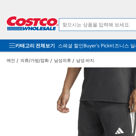
컨
메
텐
뉴
츠
로
로
바
바
로
로
가
가
기
기
카테고리 전체보기
스페셜 할인
Buyer's Pick
비즈니스 
메인
의류/가방/잡화
남성의류
남성 바지