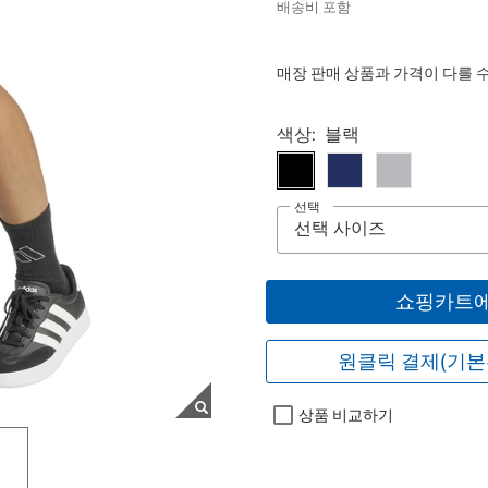
배송비 포함
매장 판매 상품과 가격이 다를 
Select product
색상:
블랙
선택
쇼핑카트에
원클릭 결제(기본
상품 비교하기