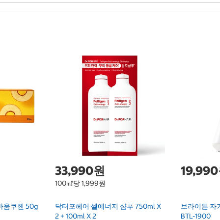
33,990원
19,99
100㎖당 1,999원
바움쿠헨 50g
닥터포헤어 셀에너지 샴푸 750ml X
브라이튼 자
2 + 100ml X 2
BTL-1900