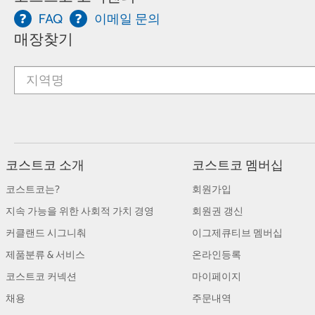
FAQ
이메일 문의
매장찾기
코스트코 소개
코스트코 멤버십
코스트코는?
회원가입
지속 가능을 위한 사회적 가치 경영
회원권 갱신
커클랜드 시그니춰
이그제큐티브 멤버십
제품분류 & 서비스
온라인등록
코스트코 커넥션
마이페이지
채용
주문내역