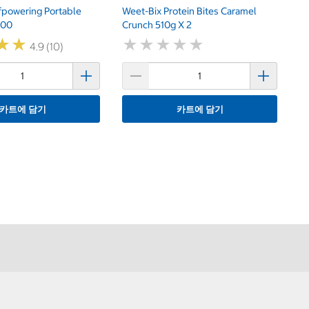
fpowering Portable
Weet-Bix Protein Bites Caramel
900
Crunch 510g X 2
★
★
★
★
★
★
★
★
★
★
★
★
★
★
4.9 (10)
카트에 담기
카트에 담기