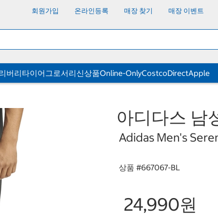
회원가입
온라인등록
매장 찾기
매장 이벤트
딜리버리
타이어
그로서리
신상품
Online-Only
CostcoDirect
Apple
아디다스 남성
Adidas Men's Seren
상품 #
667067-BL
24,990원