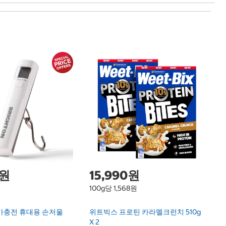
마
Ma
0원
15,990원
100g당 1,568원
가충전 휴대용 손저울
위트빅스 프로틴 카라멜크런치 510g
X 2