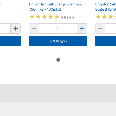
r
Dr.For Hair Cell-Energy Shampoo
Brighton Sel
750mlx2 + 100mlx2
Scale BTL-1
★
★
★
★
★
★
★
★
★
★
★
★
★
★
★
★
4.8 (70)
기
카트에 담기