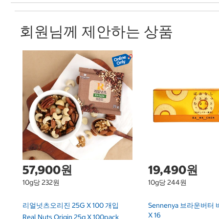
회원님께 제안하는 상품
57,900원
19,490원
10g당 232원
10g당 244원
리얼넛츠오리진 25G X 100 개입
Sennenya 브라운버터 
X 16
Real Nuts Origin 25g X 100pack