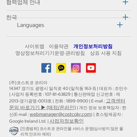
협력업체 안내
한국
Languages
사이트맵
이용약관
개인정보처리방침
영상정보처리기기운영·관리방침
상표 사용 지침
(주)코스트코 코리아
14347 경기도 광명시 일직로 40 (일직동 163-3) | 대표자 : 조민수
| 사업자 등록번호 : 107-81-63829 | 통신판매업 신고번호 : 제
고객센터
2013-경기광명-0013호 | 전화 : 1899-9900 | E-mail :
문의 바로가기 ▶ (매장/온라인)
| 개인 정보 보호책임자 : 한
webmanager@costcokr.com
신(E-mail :
) | 호스팅제공자 :
사업자정보확인
Google Ireland Ltd. |
[인증범위] 코스트코 온라인몰 서비스 운영(심사받지 않은 물
리적 인프라 제외)