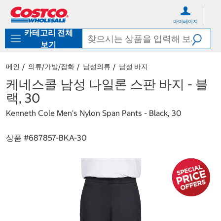
컨
메
텐
뉴
마이페이지
츠
로
카테고리 전체
로
바
바
로
보기
로
가
가
기
메인
의류/가방/잡화
남성의류
남성 바지
기
케네스콜 남성 나일론 스판 바지 - 블
랙, 30
Kenneth Cole Men's Nylon Span Pants - Black, 30
상품 #
687857-BKA-30