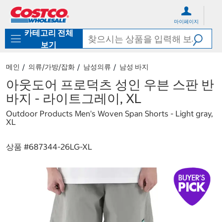
컨
메
텐
뉴
마이페이지
츠
로
카테고리 전체
로
바
바
로
보기
로
가
가
기
메인
의류/가방/잡화
남성의류
남성 바지
기
아웃도어 프로덕츠 성인 우븐 스판 반
바지 - 라이트그레이, XL
Outdoor Products Men's Woven Span Shorts - Light gray,
XL
상품 #
687344-26LG-XL