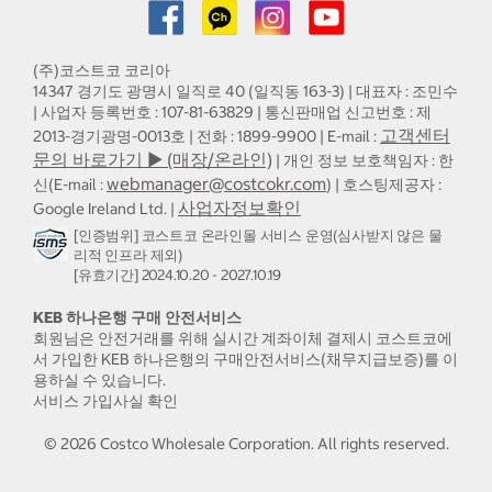
(주)코스트코 코리아
14347 경기도 광명시 일직로 40 (일직동 163-3) | 대표자 : 조민수
| 사업자 등록번호 : 107-81-63829 | 통신판매업 신고번호 : 제
고객센터
2013-경기광명-0013호 | 전화 : 1899-9900 | E-mail :
문의 바로가기 ▶ (매장/온라인)
| 개인 정보 보호책임자 : 한
webmanager@costcokr.com
신(E-mail :
) | 호스팅제공자 :
사업자정보확인
Google Ireland Ltd. |
[인증범위] 코스트코 온라인몰 서비스 운영(심사받지 않은 물
리적 인프라 제외)
[유효기간] 2024.10.20 - 2027.10.19
KEB 하나은행 구매 안전서비스
회원님은 안전거래를 위해 실시간 계좌이체 결제시 코스트코에
서 가입한 KEB 하나은행의 구매안전서비스(채무지급보증)를 이
용하실 수 있습니다.
서비스 가입사실 확인
©
2026
Costco Wholesale Corporation.
All rights reserved.