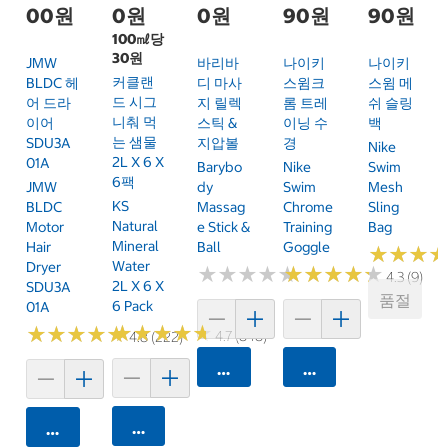
00원
0원
0원
90원
90원
100㎖당
30원
JMW
바리바
나이키
나이키
커클랜
BLDC 헤
디 마사
스윔크
스윔 메
드 시그
어 드라
지 릴렉
롬 트레
쉬 슬링
니춰 먹
이어
스틱 &
이닝 수
백
는 샘물
SDU3A
지압볼
경
Nike
2L X 6 X
01A
Barybo
Nike
Swim
6팩
JMW
Dy
Swim
Mesh
KS
BLDC
Massag
Chrome
Sling
Natural
Motor
E Stick &
Training
Bag
Mineral
Hair
Ball
Goggle
★
★
★
★
★
★
Water
Dryer
★
★
★
★
★
★
★
★
★
★
★
★
★
★
★
★
★
★
★
★
4.3 (9)
2L X 6 X
SDU3A
품절
6 Pack
01A
★
★
★
★
★
★
★
★
★
★
★
★
★
★
★
★
★
★
★
★
4.7 (848)
4.8 (222)
카트에 담기
카트에 담기
카트에 담기
카트에 담기