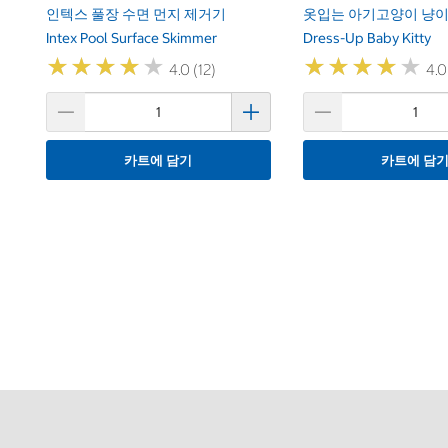
인텍스 풀장 수면 먼지 제거기
옷입는 아기고양이 냥
Intex Pool Surface Skimmer
Dress-Up Baby Kitty
★
★
★
★
★
★
★
★
★
★
★
★
★
★
★
★
★
★
★
★
4.0 (12)
4.0
카트에 담기
카트에 담