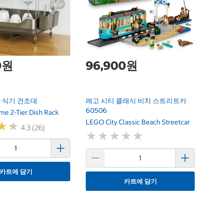
세
Co
Ca
0원
96,900원
 식기 건조대
레고 시티 클래식 비치 스트리트카
60506
me 2-Tier Dish Rack
LEGO City Classic Beach Streetcar
★
★
★
★
4.3 (26)
★
★
★
★
★
★
★
★
★
★
카트에 담기
카트에 담기