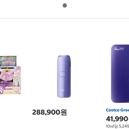
Costco Gro
288,900원
41,99
10㎖당 5,24