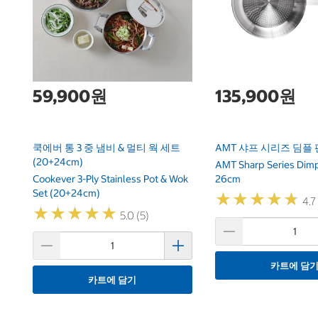
59,900원
135,900원
쿡에버 통 3 중 냄비 & 멀티 웍 세트
AMT 샤프 시리즈 딤플 팬
(20+24cm)
AMT Sharp Series Dim
Cookever 3-Ply Stainless Pot & Wok
26cm
Set (20+24cm)
★
★
★
★
★
★
★
★
★
★
4.7
★
★
★
★
★
★
★
★
★
★
5.0 (5)
카트에 담
카트에 담기