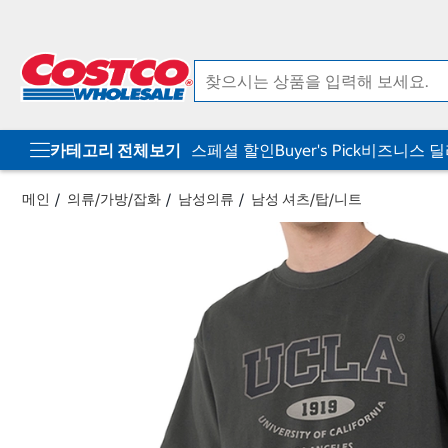
컨
메
텐
뉴
츠
로
로
바
바
로
로
가
가
기
기
카테고리 전체보기
스페셜 할인
Buyer's Pick
비즈니스 
메인
의류/가방/잡화
남성의류
남성 셔츠/탑/니트