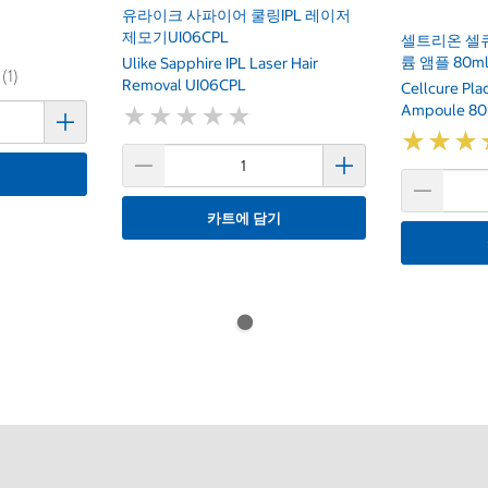
이
유라이크 사파이어 쿨링IPL 레이저
제모기UI06CPL
셀트리온 셀
륨 앰플 80m
Ulike Sapphire IPL Laser Hair
 (1)
Removal UI06CPL
Cellcure Pla
Ampoule 80
★
★
★
★
★
★
★
★
★
★
★
★
★
★
★
★
기
카트에 담기