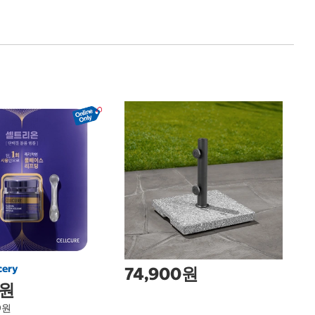
미
디
Mi
Ed
cery
74,900원
0원
9원