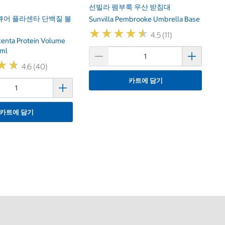
선빌라 펨부룩 우산 받침대
큐어 플라센타 단백질 볼
Sunvilla Pembrooke Umbrella Base
l
★
★
★
★
★
★
★
★
★
★
4.5 (11)
centa Protein Volume
ml
★
★
★
★
4.6 (40)
카트에 담기
카트에 담기