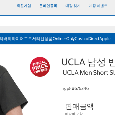
회원가입
온라인등록
매장 찾기
매장 이벤트
딜리버리
타이어
그로서리
신상품
Online-Only
CostcoDirect
Apple
UCLA 남성
UCLA Men Short Sl
상품 #
675346
판매금액
배송비 포함