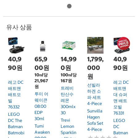
유사 상품
40,9
65,9
14,99
1,799,
40,9
90원
00원
0원
000
90원
10㎖당
100㎖당
원
21,967
167원
레고 DC
레고 DC
선빌라
원
트레비
배트맨
배트맨
하겐 소
투미 어
탄산수
배트모
대 슈퍼
파 세트
웨이큰
레몬
빌
맨 배트
4-Piece
08:00
300mlx
76332
모빌
Sunvilla
EDP
30
76331
LEGO
Hagen
30ml
Trevi
DC The
LEGO
Sofa Set
Tumi
Lemon
Batman
DC
4-Piece
Awaken
Sparklin
Batmobi
Batman
★
★
★
★
★
★
★
★
★
★