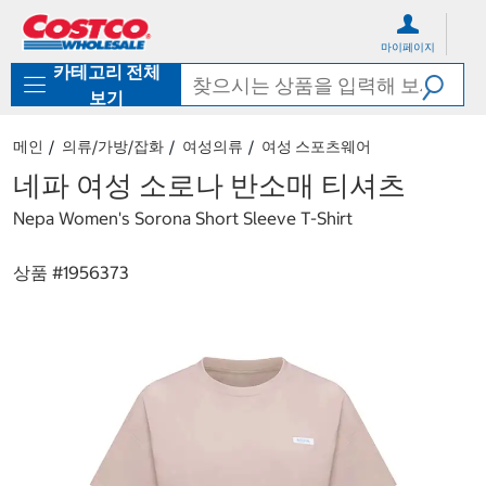
컨
메
텐
뉴
마이페이지
츠
로
카테고리 전체
로
바
바
로
보기
로
가
가
기
메인
의류/가방/잡화
여성의류
여성 스포츠웨어
기
네파 여성 소로나 반소매 티셔츠
Nepa Women's Sorona Short Sleeve T-Shirt
상품 #
1956373