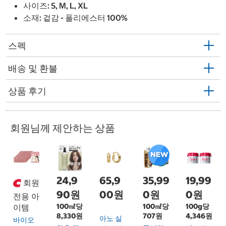
사이즈: S, M, L, XL
소재: 겉감 - 폴리에스터 100%
스펙
배송 및 환불
상품 후기
회원님께 제안하는 상품
24,9
65,9
35,99
19,99
회원
90원
00원
0원
0원
전용 아
100㎖당
100㎖당
100g당
이템
8,330원
707원
4,346원
아노 실
바이오