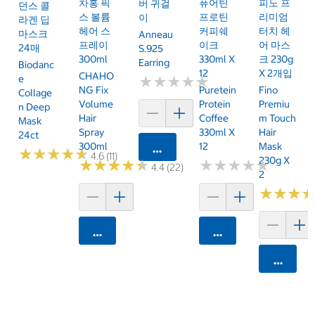
차홍 픽
퓨어틴
피노 프
버 귀걸
던스 콜
스 볼륨
프로틴
리미엄
이
라겐 딥
헤어 스
커피쉐
터치 헤
마스크
Anneau
프레이
이크
어 마스
24매
S.925
300ml
330ml X
크 230g
Earring
Biodanc
12
X 2개입
CHAHO
E
★
★
★
★
★
★
★
★
★
★
NG Fix
Puretein
Fino
Collage
Volume
Protein
Premiu
N Deep
Hair
Coffee
M Touch
Mask
Spray
330ml X
Hair
24ct
300ml
12
Mask
카트에 담기
★
★
★
★
★
★
★
★
★
★
4.6 (11)
230g X
★
★
★
★
★
★
★
★
★
★
★
★
★
★
★
★
★
★
★
★
4.4 (22)
2
★
★
★
★
★
★
카트에 담기
카트에 담기
카트에 