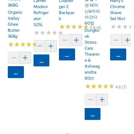
Carrier
Challen
Harry's
368G
션 테아
Modevi
Ger 2
Chrome
닌&아쉬
Organic
Refriger
Backpac
Shave
아간다
Valley
Ator
K
Set 16ct
60정
Ghee
525L
★
★
★
★
★
★
★
★
★
★
★
★
★
★
★
★
4.8 (4)
Butter
Dongko
★
★
★
★
★
★
★
★
★
★
368g
Ok
Stress
★
★
★
★
★
★
★
★
★
★
4.7 (3)
Care
Theanin
카트에 담기
카트에 
E &
카트에 담기
Ashwag
Andha
카트에 담기
60ct
★
★
★
★
★
★
★
★
★
★
4.6 (7)
카트에 담기