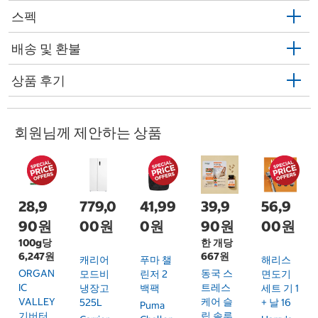
스펙
배송 및 환불
상품 후기
회원님께 제안하는 상품
28,9
779,0
41,99
39,9
56,9
90원
00원
0원
90원
00원
100g당
한 개당
6,247원
667원
캐리어
푸마 챌
해리스
ORGAN
동국 스
모드비
린저 2
면도기
IC
트레스
냉장고
백팩
세트 기 1
VALLEY
케어 슬
525L
+ 날 16
Puma
기버터
립 솔루