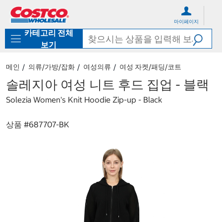
컨
메
텐
뉴
마이페이지
츠
로
카테고리 전체
로
바
바
로
보기
로
가
가
기
메인
의류/가방/잡화
여성의류
여성 자켓/패딩/코트
기
솔레지아 여성 니트 후드 집업 - 블랙
Solezia Women's Knit Hoodie Zip-up - Black
상품 #
687707-BK