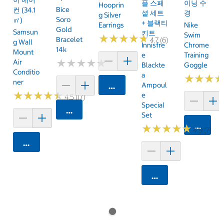
이 에어
플 스페
이닝 수
Hooprin
Bice
컨 (34.1
셜 세트
경
G Silver
Soro
㎡)
+ 블랙티
Earrings
Nike
Gold
Samsun
키트
Swim
★
★
★
★
★
★
★
★
★
★
Bracelet
4.7 (6)
G Wall
Innisfre
Chrome
14k
Mount
E
Training
★
★
★
★
★
★
★
★
★
★
Air
Blackte
Goggle
Conditio
A
★
★
★
★
★
★
Ner
Ampoul
카트에 담기
★
★
★
★
★
★
★
★
★
★
E
4.5 (17)
Special
카트에 담기
Set
카트에 
★
★
★
★
★
★
★
★
★
★
4.9 (7)
카트에 담기
카트에 담기