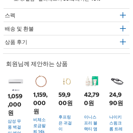
스펙
배송 및 환불
상품 후기
회원님께 제안하는 상품
1,159,
59,9
42,79
24,9
1,059
000
00원
0원
90원
,000
원
원
후프링
이니스
나이키
비체소
삼성 무
은 귀걸
프리 블
스윔크
로금팔
풍 벽걸
이
랙티 앰
롬 트레
찌 14k