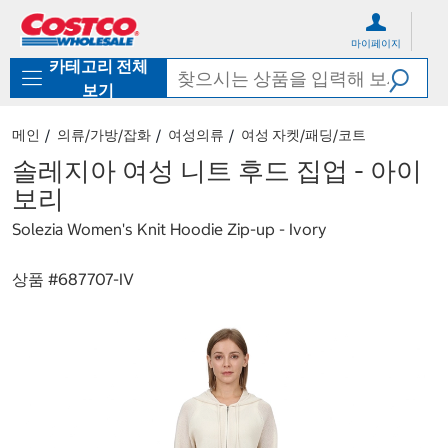
컨
메
텐
뉴
마이페이지
츠
로
카테고리 전체
로
바
바
로
보기
로
가
가
기
메인
의류/가방/잡화
여성의류
여성 자켓/패딩/코트
기
솔레지아 여성 니트 후드 집업 - 아이
보리
Solezia Women's Knit Hoodie Zip-up - Ivory
상품 #
687707-IV