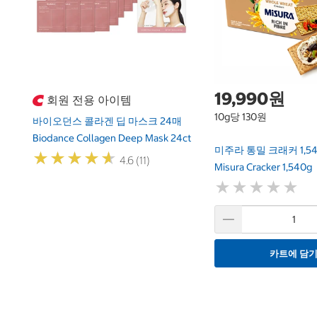
19,990원
회원 전용 아이템
10g당 130원
바이오던스 콜라겐 딥 마스크 24매
Biodance Collagen Deep Mask 24ct
미주라 통밀 크래커 1,54
★
★
★
★
★
★
★
★
★
★
4.6 (11)
Misura Cracker 1,540g
★
★
★
★
★
★
★
★
★
★
카트에 담