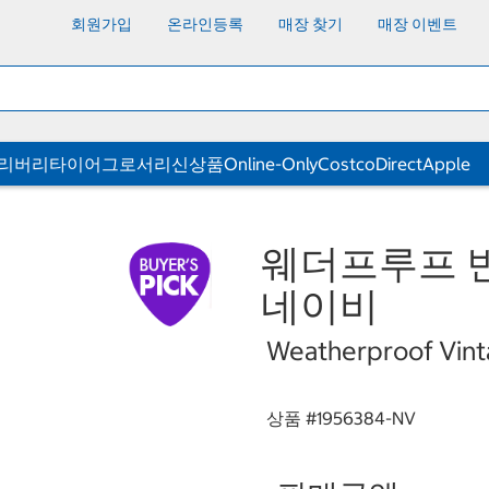
회원가입
온라인등록
매장 찾기
매장 이벤트
딜리버리
타이어
그로서리
신상품
Online-Only
CostcoDirect
Apple
웨더프루프 빈
네이비
Weatherproof Vint
상품 #
1956384-NV