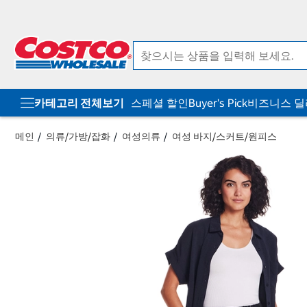
컨
메
텐
뉴
츠
로
로
바
바
로
로
가
가
기
기
카테고리 전체보기
스페셜 할인
Buyer's Pick
비즈니스 
메인
의류/가방/잡화
여성의류
여성 바지/스커트/원피스