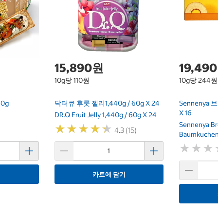
15,890원
19,49
10g당 110원
10g당 244원
0g
닥터큐 후룻 젤리1,440g / 60g X 24
Sennenya
X 16
DR.Q Fruit Jelly 1,440g / 60g X 24
Sennenya Br
★
★
★
★
★
★
★
★
★
★
4.3 (15)
Baumkuchen
★
★
★
★
★
★
기
카트에 담기