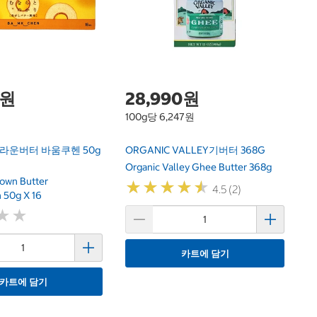
O
B
0원
28,990원
100g당 6,247원
 브라운버터 바움쿠헨 50g
ORGANIC VALLEY기버터 368G
Organic Valley Ghee Butter 368g
own Butter
★
★
★
★
★
★
★
★
★
★
4.5 (2)
 50g X 16
★
★
★
★
카트에 담기
카트에 담기