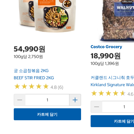
Costco Grocery
54,990원
18,990원
100g당 2,750원
100g당 1,396원
궁 소곱창볶음 2KG
커클랜드 시그니춰 호두 1
BEEF STIR FRIED 2KG
Kirkland Signature Wal
★
★
★
★
★
★
★
★
★
★
4.8 (6)
★
★
★
★
★
★
★
★
★
★
4.6
카트에 담기
카트에 담