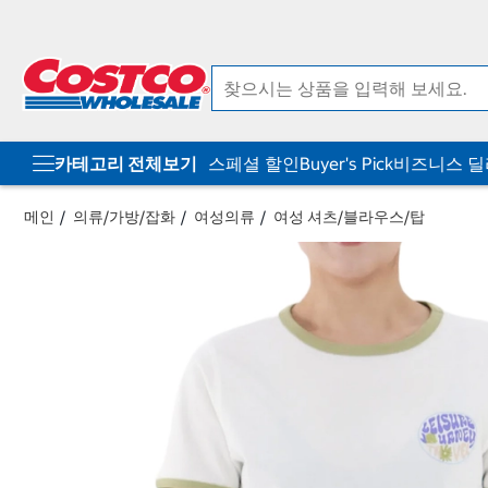
컨
메
텐
뉴
츠
로
로
바
바
로
로
가
가
기
기
카테고리 전체보기
스페셜 할인
Buyer's Pick
비즈니스 
메인
의류/가방/잡화
여성의류
여성 셔츠/블라우스/탑