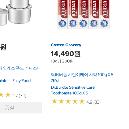
싹
So
Costco Grocery
0원
14,490원
10g당 200원
스테인레스 푸드 캐니스터
닥터버들 시린이케어 치약 100g X 5
개입
ainless Easy Food
Dr.Burdle Sensitive Care
Toothpaste 100g X 5
★
★
★
★
4.7 (34)
★
★
★
★
★
★
★
★
★
★
4.9 (33)
품절