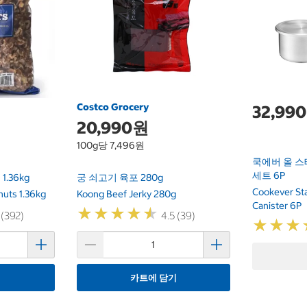
Costco Grocery
32,99
20,990원
100g당 7,496원
쿡에버 올 
세트 6P
.36kg
궁 쇠고기 육포 280g
Cookever St
nuts 1.36kg
Koong Beef Jerky 280g
Canister 6P
★
★
★
★
★
★
★
★
★
★
 (392)
4.5 (39)
★
★
★
★
★
★
기
카트에 담기