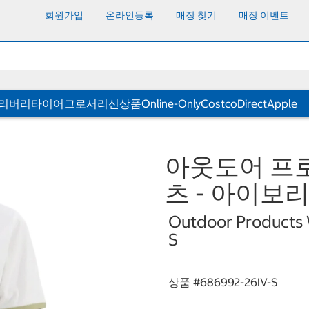
회원가입
온라인등록
매장 찾기
매장 이벤트
딜리버리
타이어
그로서리
신상품
Online-Only
CostcoDirect
Apple
아웃도어 프로
츠 - 아이보리,
Outdoor Products W
S
상품 #
686992-26IV-S