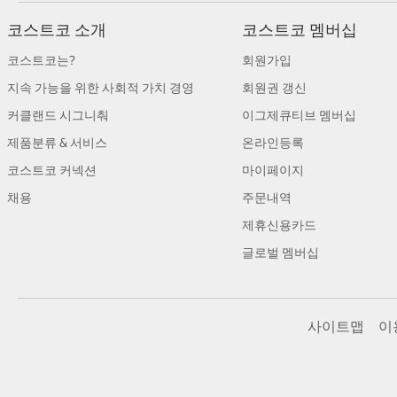
코스트코 소개
코스트코 멤버십
코스트코는?
회원가입
지속 가능을 위한 사회적 가치 경영
회원권 갱신
커클랜드 시그니춰
이그제큐티브 멤버십
제품분류 & 서비스
온라인등록
코스트코 커넥션
마이페이지
채용
주문내역
제휴신용카드
글로벌 멤버십
사이트맵
이