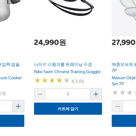
24,990원
27,99
H 압력 밥솥
나이키 스윔크롬 트레이닝 수경
메종오브제 
7P
Nike Swim Chrome Training Goggle
sure Cooker
Maison Obje
★
★
★
★
★
★
★
★
★
★
4.3 (9)
Set 7P
★
★
★
★
★
★
 (3)
카트에 담기
기