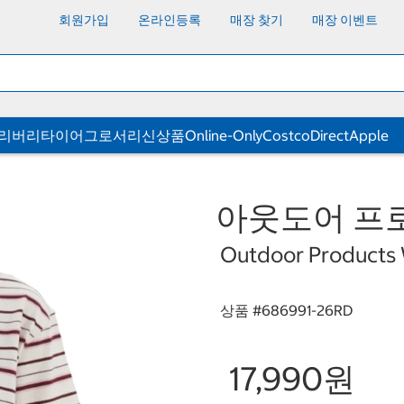
회원가입
온라인등록
매장 찾기
매장 이벤트
딜리버리
타이어
그로서리
신상품
Online-Only
CostcoDirect
Apple
아웃도어 프로
Outdoor Products 
상품 #
686991-26RD
17,990원