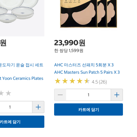
S
Sn
0원
23,990원
한 쌍당 1,599원
윤도자기 윤슬 접시 세트
AHC 마스터즈 선패치 5회분 X 3
AHC Masters Sun Patch 5 Pairs X 3
t Yoon Ceramics Plates
★
★
★
★
★
★
★
★
★
★
4.5 (26)
★
★
★
★
카트에 담기
카트에 담기