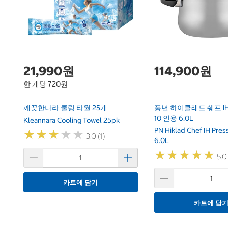
21,990원
114,900원
한 개당 720원
깨끗한나라 쿨링 타월 25개
풍년 하이클래드 쉐프 I
10 인용 6.0L
Kleannara Cooling Towel 25pk
PN Hiklad Chef IH Pres
★
★
★
★
★
★
★
★
★
★
3.0 (1)
6.0L
★
★
★
★
★
★
★
★
★
★
5.0
카트에 담기
카트에 담