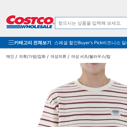
컨
메
텐
뉴
츠
로
로
바
바
로
로
가
가
기
기
카테고리 전체보기
스페셜 할인
Buyer's Pick
비즈니스 
메인
의류/가방/잡화
여성의류
여성 셔츠/블라우스/탑