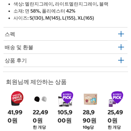
색상: 멜란지그레이, 라이트멜란지그레이, 블랙
소재: 면 58%, 폴리에스터 42%
사이즈: S(130), M(145), L(155), XL(165)
스펙
배송 및 환불
상품 후기
회원님께 제안하는 상품
41,99
22,49
105,9
28,9
25,49
0원
0원
00원
90원
0원
한 개당
10g당
한 개당