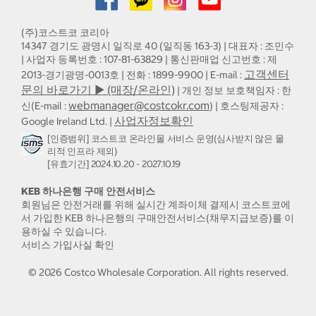
(주)코스트코 코리아
14347 경기도 광명시 일직로 40 (일직동 163-3) | 대표자 : 조민수
| 사업자 등록번호 : 107-81-63829 | 통신판매업 신고번호 : 제
고객센터
2013-경기광명-0013호 | 전화 : 1899-9900 | E-mail :
문의 바로가기 ▶ (매장/온라인)
| 개인 정보 보호책임자 : 한
webmanager@costcokr.com
신(E-mail :
) | 호스팅제공자 :
사업자정보확인
Google Ireland Ltd. |
[인증범위] 코스트코 온라인몰 서비스 운영(심사받지 않은 물
리적 인프라 제외)
[유효기간] 2024.10.20 - 2027.10.19
KEB 하나은행 구매 안전서비스
회원님은 안전거래를 위해 실시간 계좌이체 결제시 코스트코에
서 가입한 KEB 하나은행의 구매안전서비스(채무지급보증)를 이
용하실 수 있습니다.
서비스 가입사실 확인
©
2026
Costco Wholesale Corporation.
All rights reserved.