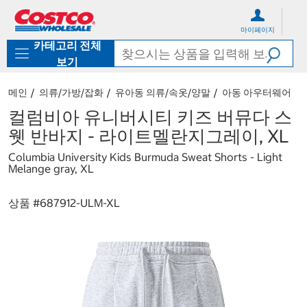
컨
메
텐
뉴
마이페이지
츠
로
카테고리 전체
로
바
바
로
보기
로
가
가
기
메인
의류/가방/잡화
유아동 의류/속옷/양말
아동 아우터웨어
기
컬럼비아 유니버시티 키즈 버뮤다 스
웻 반바지 - 라이트멜란지그레이, XL
Columbia University Kids Burmuda Sweat Shorts - Light
Melange gray, XL
상품 #
687912-ULM-XL