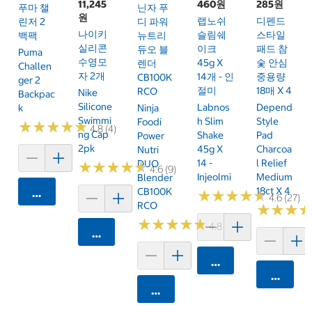
11,245
460원
285원
푸마 챌
닌자 푸
원
랩노쉬
디펜드
린저 2
디 파워
나이키
슬림쉐
스타일
백팩
뉴트리
실리콘
이크
패드 참
듀오 블
Puma
수영모
45g X
숯 안심
렌더
Challen
자 2개
14개 - 인
중용량
CB100K
Ger 2
절미
18매 X 4
RCO
Nike
Backpac
Silicone
Labnos
Depend
K
Ninja
Swimmi
H Slim
Style
Foodi
★
★
★
★
★
★
★
★
★
★
4.8 (4)
Ng Cap
Shake
Pad
Power
2pk
45g X
Charcoa
Nutri
14 -
L Relief
DUO
★
★
★
★
★
★
★
★
★
★
4.6 (9)
Injeolmi
Medium
Blender
18ct X 4
CB100K
카트에 담기
★
★
★
★
★
★
★
★
★
★
4.6 (27)
RCO
★
★
★
★
★
★
★
★
★
★
★
★
★
★
★
★
4.8 (250)
카트에 담기
카트에 담기
카트에 
카트에 담기