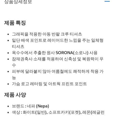
상품상세정보
제품 특징
그래픽을 적용한 아동 반팔 크루 티셔츠
밑단 배색 포인트로 레이어드한 느낌을 주는 일체형
티셔츠
옥수수에서 추출한 원사 SORONA(소로나) 사용
잠재권축사 소재를 적용하여 신축성 및 복원력이 우
수
피부에 달라붙지 않아 여름철에도 쾌적하게 착용 가
능
가슴 로고 레터링 및 아트웍 프린트 포인트
제품 사양
브랜드 : 네파 (Nepa)
색상 : 화이트(일반), 소프트카키(포켓), 레몬(레글런