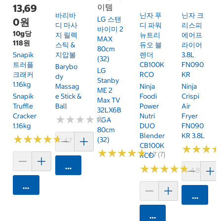
13,69
이템
바리바
닌자 푸
닌자 크
LG 스탠
0원
디 마사
디 파워
리스피
바이미 2
10g당
지 릴렉
뉴트리
에어프
MAX
118원
스틱 &
듀오 블
라이어
80cm
Snapik
지압볼
렌더
3.8L
(32)
트러플
CB100K
FN090
Barybo
LG
크래커
RCO
KR
Dy
Stanby
1.16kg
Massag
Ninja
Ninja
ME 2
Snapik
E Stick &
Foodi
Crispi
Max TV
Truffle
Ball
Power
Air
32LX6B
Cracker
Nutri
Fryer
★
★
★
★
★
★
★
★
★
★
KGA
1.16kg
DUO
FN090
80cm
Blender
KR 3.8L
★
★
★
★
★
★
★
★
★
★
(32)
4.7 (159)
CB100K
★
★
★
★
★
★
★
★
★
★
★
★
★
★
★
★
4.7 (7)
RCO
카트에 담기
★
★
★
★
★
★
★
★
★
★
4.8 (250)
카트에 담기
카트에 
카트에 담기