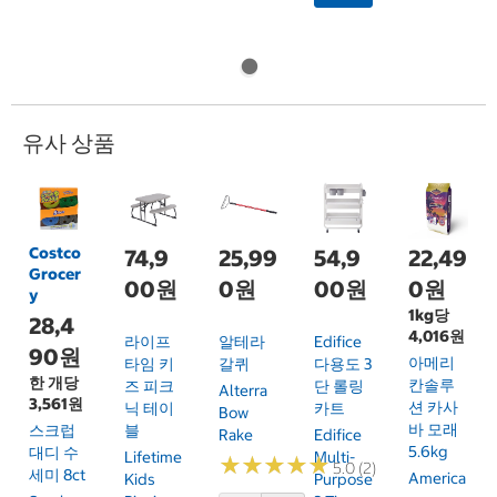
유사 상품
Costco
74,9
25,99
54,9
22,49
Grocer
00원
0원
00원
0원
y
1kg당
28,4
4,016원
라이프
알테라
Edifice
90원
아메리
타임 키
갈퀴
다용도 3
한 개당
칸솔루
즈 피크
단 롤링
Alterra
3,561원
션 카사
닉 테이
카트
Bow
바 모래
스크럽
블
Rake
Edifice
5.6kg
대디 수
Lifetime
Multi-
★
★
★
★
★
★
★
★
★
★
5.0 (2)
세미 8ct
America
Kids
Purpose