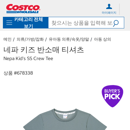
컨
메
텐
뉴
마이페이지
츠
로
카테고리 전체
로
바
바
로
보기
로
가
가
기
메인
의류/가방/잡화
유아동 의류/속옷/양말
아동 상의
기
네파 키즈 반소매 티셔츠
Nepa Kid's SS Crew Tee
상품 #
678338