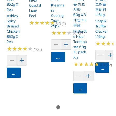
Intex
852g X
들 키즈
트러플
Kleanna
Coastal
2ea
치약
크래커
Ra
Luxe
60g X 3
1.16kg
Cooling
Ashley
Pool
개입 X 2
Towel
Spicy
Snapik
★
★
★
★
★
★
★
★
★
★
5.0 (2)
묶음
25pk
Braised
Truffle
Chicken
Dr.Burdl
Cracker
★
★
★
★
★
★
★
★
★
★
3.0 (1)
852g X
E Kids
1.16kg
2ea
Toothpa
★
★
★
★
★
★
Ste 60g
★
★
★
★
★
★
★
★
★
★
4.0 (2)
X 3pack
카트에 담기
X 2
★
★
★
★
★
★
★
★
★
★
4.9 (22)
카트에 
카트에 담기
카트에 담기