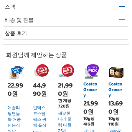
스펙
배송 및 환불
상품 후기
회원님께 제안하는 상품
Costco
Costco
22,99
44,9
21,99
Grocer
Grocer
0원
90원
0원
y
y
한 개당
21,99
13,69
720원
애슐리
인텍스
0원
0원
깨끗한
당면듬
코스탈
10g당
10g당
나라 쿨
뿍 매콤
럭스 원
416원
118원
링 타월
안동식
형 풀장
25개
찜닭
닥터버
Snapik