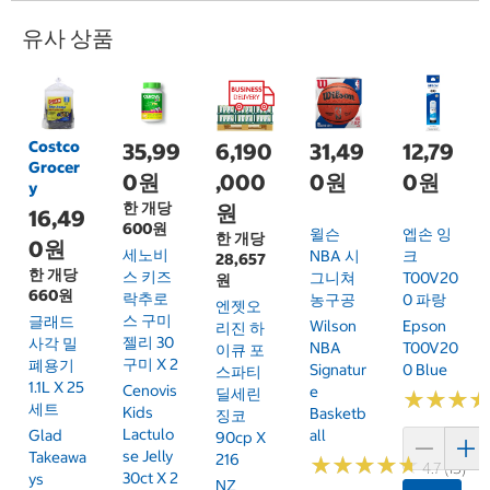
유사 상품
Costco
35,99
6,190
31,49
12,79
Grocer
0원
,000
0원
0원
y
한 개당
원
16,49
600원
윌슨
엡손 잉
한 개당
0원
세노비
NBA 시
크
28,657
한 개당
스 키즈
그니쳐
T00V20
원
660원
락추로
농구공
0 파랑
엔젯오
스 구미
글래드
Wilson
Epson
리진 하
젤리 30
사각 밀
NBA
T00V20
이큐 포
구미 X 2
폐용기
Signatur
0 Blue
스파티
1.1L X 25
Cenovis
E
딜세린
★
★
★
★
★
★
세트
Kids
Basketb
징코
Lactulo
Glad
All
90cp X
Se Jelly
Takeawa
216
★
★
★
★
★
★
★
★
★
★
4.7 (15)
30ct X 2
Ys
NZ