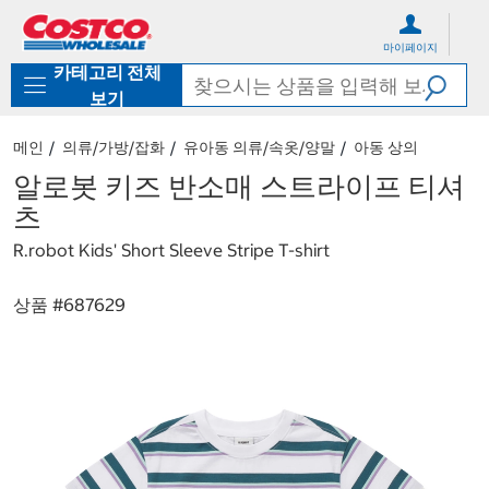
컨
메
텐
뉴
마이페이지
츠
로
카테고리 전체
로
바
바
로
보기
로
가
가
기
메인
의류/가방/잡화
유아동 의류/속옷/양말
아동 상의
기
알로봇 키즈 반소매 스트라이프 티셔
츠
R.robot Kids' Short Sleeve Stripe T-shirt
상품 #
687629