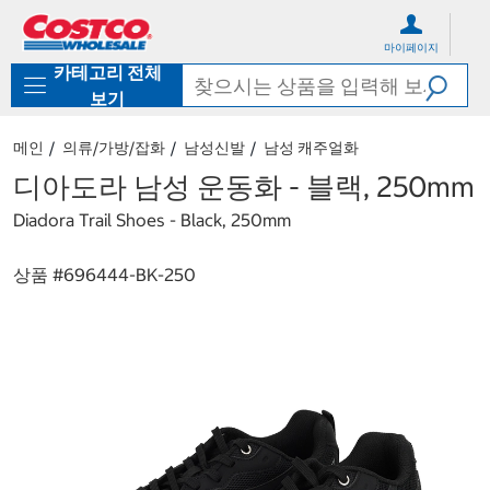
컨
메
텐
뉴
마이페이지
츠
로
카테고리 전체
로
바
바
로
보기
로
가
가
기
메인
의류/가방/잡화
남성신발
남성 캐주얼화
기
디아도라 남성 운동화 - 블랙, 250mm
Diadora Trail Shoes - Black, 250mm
상품 #
696444-BK-250