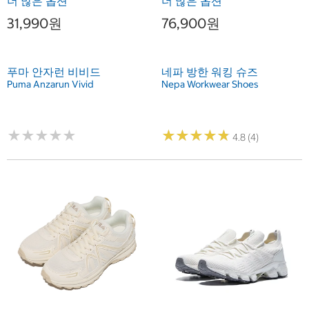
더 많은 옵션
더 많은 옵션
31,990원
76,900원
푸마 안자런 비비드
네파 방한 워킹 슈즈
Puma Anzarun Vivid
Nepa Workwear Shoes
★
★
★
★
★
★
★
★
★
★
★
★
★
★
★
★
★
★
★
★
4.8 (4)