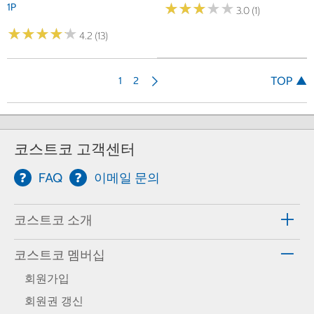
★
★
★
★
★
★
★
★
★
★
1P
3.0 (1)
★
★
★
★
★
★
★
★
★
★
4.2 (13)
다
TOP ▲
1
2
음
코스트코 고객센터
FAQ
이메일 문의
코스트코 소개
코스트코 멤버십
회원가입
회원권 갱신