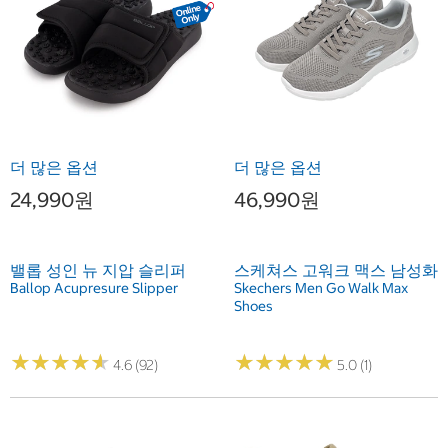
더 많은 옵션
더 많은 옵션
24,990원
46,990원
밸롭 성인 뉴 지압 슬리퍼
스케쳐스 고워크 맥스 남성화
Ballop Acupresure Slipper
Skechers Men Go Walk Max
Shoes
★
★
★
★
★
★
★
★
★
★
★
★
★
★
★
★
★
★
★
★
4.6 (92)
5.0 (1)