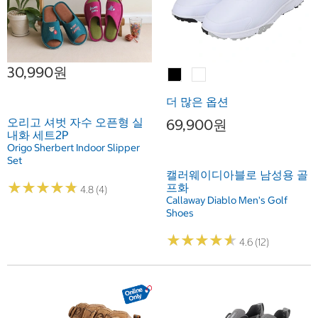
30,990원
더 많은 옵션
오리고 셔벗 자수 오픈형 실
69,900원
내화 세트2P
Origo Sherbert Indoor Slipper
Set
캘러웨이디아블로 남성용 골
★
★
★
★
★
★
★
★
★
★
프화
4.8 (4)
Callaway Diablo Men's Golf
Shoes
★
★
★
★
★
★
★
★
★
★
4.6 (12)