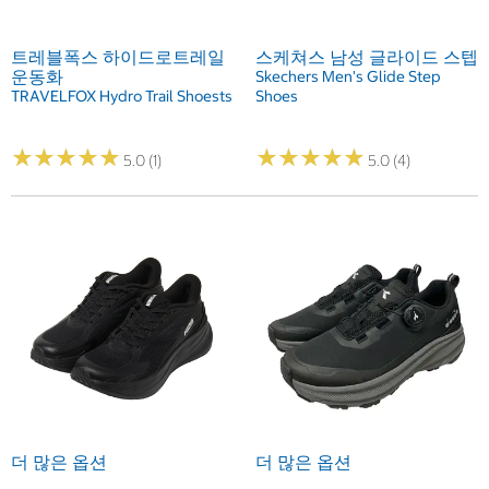
트레블폭스 하이드로트레일
스케쳐스 남성 글라이드 스텝
운동화
Skechers Men's Glide Step
TRAVELFOX Hydro Trail Shoests
Shoes
★
★
★
★
★
★
★
★
★
★
★
★
★
★
★
★
★
★
★
★
5.0 (1)
5.0 (4)
더 많은 옵션
더 많은 옵션