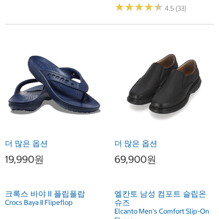
★
★
★
★
★
★
★
★
★
★
4.5 (33)
더 많은 옵션
더 많은 옵션
19,990원
69,900원
크록스 바야 II 플립플랍
엘칸토 남성 컴포트 슬립온
슈즈
Crocs Baya II Flipeflop
Elcanto Men's Comfort Slip-On