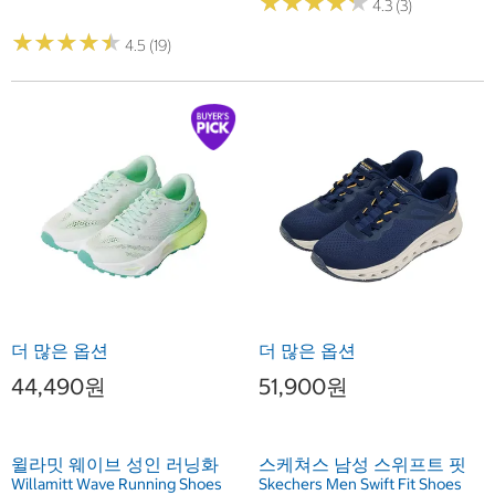
★
★
★
★
★
★
★
★
★
★
4.3 (3)
★
★
★
★
★
★
★
★
★
★
4.5 (19)
더 많은 옵션
더 많은 옵션
44,490원
51,900원
윌라밋 웨이브 성인 러닝화
스케쳐스 남성 스위프트 핏
Willamitt Wave Running Shoes
Skechers Men Swift Fit Shoes