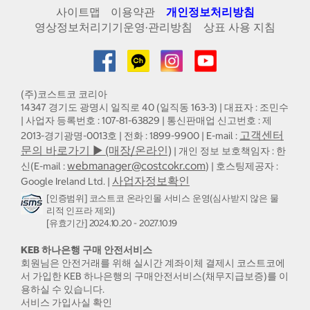
사이트맵
이용약관
개인정보처리방침
영상정보처리기기운영·관리방침
상표 사용 지침
(주)코스트코 코리아
14347 경기도 광명시 일직로 40 (일직동 163-3) | 대표자 : 조민수
| 사업자 등록번호 : 107-81-63829 | 통신판매업 신고번호 : 제
고객센터
2013-경기광명-0013호 | 전화 : 1899-9900 | E-mail :
문의 바로가기 ▶ (매장/온라인)
| 개인 정보 보호책임자 : 한
webmanager@costcokr.com
신(E-mail :
) | 호스팅제공자 :
사업자정보확인
Google Ireland Ltd. |
[인증범위] 코스트코 온라인몰 서비스 운영(심사받지 않은 물
리적 인프라 제외)
[유효기간] 2024.10.20 - 2027.10.19
KEB 하나은행 구매 안전서비스
회원님은 안전거래를 위해 실시간 계좌이체 결제시 코스트코에
서 가입한 KEB 하나은행의 구매안전서비스(채무지급보증)를 이
용하실 수 있습니다.
서비스 가입사실 확인