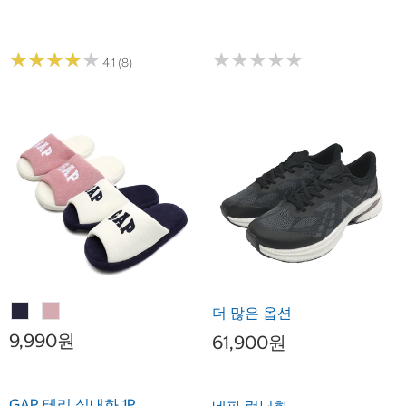
★
★
★
★
★
★
★
★
★
★
★
★
★
★
★
★
★
★
★
★
4.1 (8)
더 많은 옵션
9,990원
61,900원
GAP 테리 실내화 1P