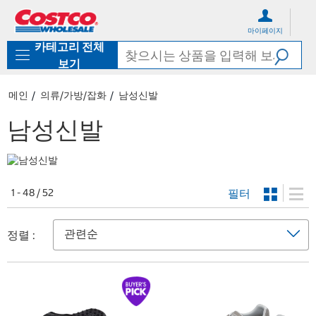
컨
메
텐
뉴
마이페이지
츠
로
카테고리 전체
로
바
바
로
보기
로
가
가
기
메인
의류/가방/잡화
남성신발
기
남성신발
필터
1 - 48 / 52
정렬 :