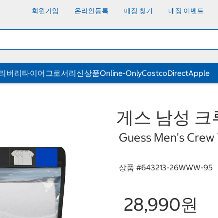
회원가입
온라인등록
매장 찾기
매장 이벤트
딜리버리
타이어
그로서리
신상품
Online-Only
CostcoDirect
Apple
게스 남성 크루
Guess Men's Crew T
상품 #
643213-26WWW-95
28,990원