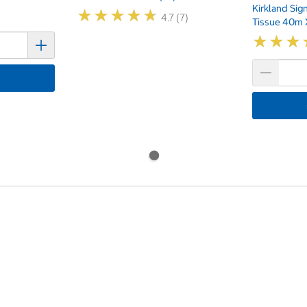
Kirkland Si
★
★
★
★
★
★
★
★
★
★
4.7 (7)
Tissue 40m 
★
★
★
★
★
★
기