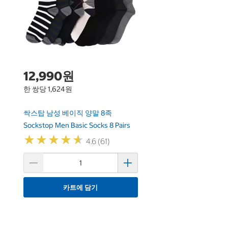
12,990원
한 쌍당 1,624원
싹스탑 남성 베이직 양말 8족
Sockstop Men Basic Socks 8 Pairs
★
★
★
★
★
★
★
★
★
★
4.6 (61)
카트에 담기