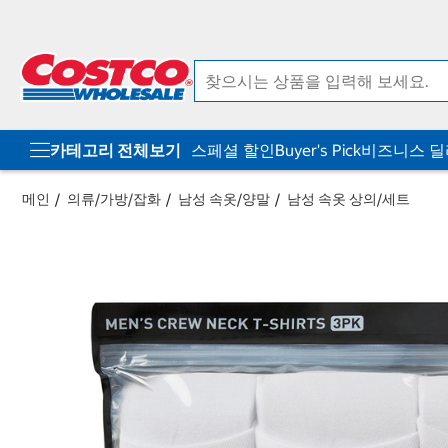
컨
메
텐
뉴
츠
로
로
바
바
로
로
가
가
기
기
카테고리 전체보기
스페셜 할인
Buyer's Pick
비즈니스 
메인
의류/가방/잡화
남성 속옷/양말
남성 속옷 상의/세트