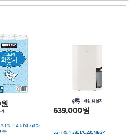
1
닌
F
Ni
0원
639,000원
1원
그니춰 프리미엄 3겹화
30롤
LG제습기 23L DQ235MEGA