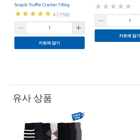
Snapik Truffle Cracker 1.16kg
★
★
★
★
★
★
★
★
★
★
★
★
★
★
★
★
★
★
★
★
4.7 (159)
카트에 담
카트에 담기
유사 상품