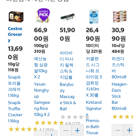
Costco
66,9
51,90
26,4
30,9
Grocer
00원
0원
90원
90원
y
100g당
10미터
10㎖당
13,69
310원
당 221원
484원
바리바
0원
예산농
커클랜
하겐다
디 마사
10g당
협 삼광
드 시그
즈스틱
지 릴렉
118원
쌀10kg
니춰 프
바
스틱 &
X 2
리미엄 3
80mlx8
Snapik
지압볼
겹화장
트러플
Yesan
Haagen-
Barybo
지40m
크래커
Nonghy
Dazs
Dy
X 30롤
1.16kg
Up
Stick
Massag
Samgwa
Kirkland
Bar
Snapik
E Stick &
Ng Rice
Signatur
80mlx8
Truffle
Ball
10kg X 2
E
Cracker
★
★
★
★
★
★
★
★
★
★
★
★
★
★
★
★
Premiu
1.16kg
★
★
★
★
★
★
★
★
★
★
4.8 (271)
M Bath
★
★
★
★
★
★
★
★
★
★
4.7 (159)
Tissue