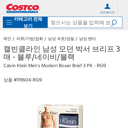
컨
메
텐
뉴
마이페이지
츠
로
카테고리 전체
로
바
바
로
보기
로
가
가
기
메인
의류/가방/잡화
남성 속옷/양말
남성 팬티
기
캘빈클라인 남성 모던 박서 브리프 3
매 - 블루/네이비/블랙
Calvin Klein Men's Modern Boxer Brief 3 PK - RG9
상품 #
1111604-RG9