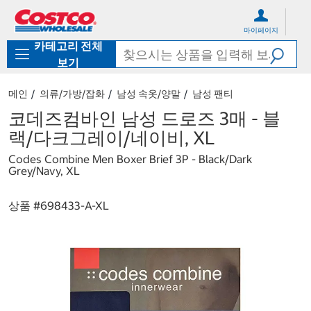
컨
메
텐
뉴
마이페이지
츠
로
카테고리 전체
로
바
바
로
보기
로
가
가
기
메인
의류/가방/잡화
남성 속옷/양말
남성 팬티
기
코데즈컴바인 남성 드로즈 3매 - 블
랙/다크그레이/네이비, XL
Codes Combine Men Boxer Brief 3P - Black/Dark
Grey/Navy, XL
상품 #
698433-A-XL