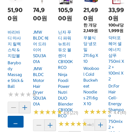
51,90
74,9
105,9
21,49
33,99
0원
00원
00원
0원
0원
한 개당
100㎖당
2,149원
1,999원
바리바
JMW
닌자 푸
우불식
닥터포
디 마사
BLDC 헤
디 파워
당 냉모
헤어 셀
지 릴렉
어 드라
뉴트리
밀
에너지
스틱 &
이어
듀오 블
211.6g X
샴푸
지압볼
SDU3A
렌더
10
750ml X
01A
CB100K
Barybo
2 +
RCO
Wooboo
Dy
JMW
100ml X
L Cold
Massag
BLDC
Ninja
2
Buckwh
E Stick &
Motor
Foodi
Eat
Dr.For
Ball
Hair
Power
Noodle
Hair
Dryer
Nutri
★
★
★
★
★
★
★
★
★
★
S 211.6g
Cell-
SDU3A
DUO
X 10
Energy
01A
Blender
Shampo
CB100K
★
★
★
★
★
★
★
★
★
★
★
★
★
★
★
★
★
★
★
★
4.4 (41)
4.8 (221)
O
RCO
750mlx
카트에 담기
★
★
★
★
★
★
★
★
★
★
4.8 (250)
2 +