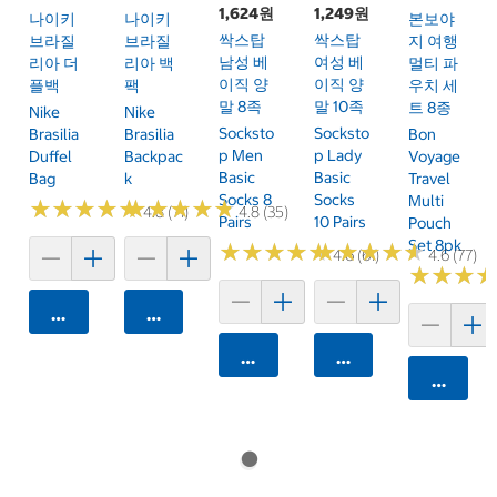
1,624원
1,249원
나이키
나이키
본보야
싹스탑
싹스탑
브라질
브라질
지 여행
남성 베
여성 베
리아 더
리아 백
멀티 파
이직 양
이직 양
플백
팩
우치 세
말 8족
말 10족
트 8종
Nike
Nike
Socksto
Socksto
Brasilia
Brasilia
Bon
P Men
P Lady
Duffel
Backpac
Voyage
Basic
Basic
Bag
K
Travel
Socks 8
Socks
Multi
★
★
★
★
★
★
★
★
★
★
★
★
★
★
★
★
★
★
★
★
4.8 (71)
4.8 (35)
Pairs
10 Pairs
Pouch
Set 8pk
★
★
★
★
★
★
★
★
★
★
★
★
★
★
★
★
★
★
★
★
4.6 (61)
4.6 (77)
★
★
★
★
★
★
카트에 담기
카트에 담기
카트에 담기
카트에 담기
카트에 