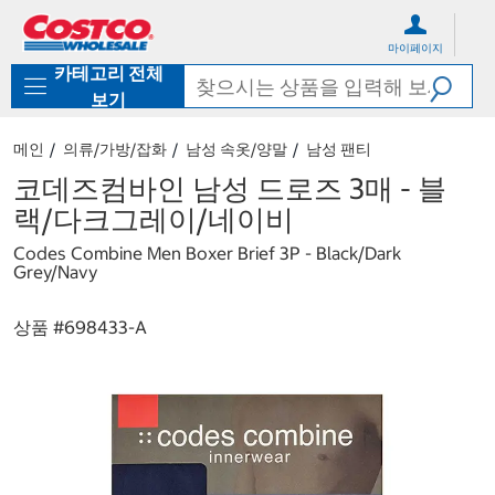
컨
메
텐
뉴
마이페이지
츠
로
카테고리 전체
로
바
바
로
보기
로
가
가
기
메인
의류/가방/잡화
남성 속옷/양말
남성 팬티
기
코데즈컴바인 남성 드로즈 3매 - 블
랙/다크그레이/네이비
Codes Combine Men Boxer Brief 3P - Black/Dark
Grey/Navy
상품 #
698433-A