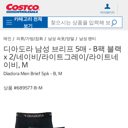
컨
메
텐
뉴
마이페이지
츠
로
카테고리 전체
로
바
바
로
보기
로
가
가
기
메인
의류/가방/잡화
남성 속옷/양말
남성 팬티
기
디아도라 남성 브리프 5매 - B팩 블랙
x 2/네이비/라이트그레이/라이트네
이비, M
Diadora Men Brief 5pk - B, M
상품 #
689577-B-M