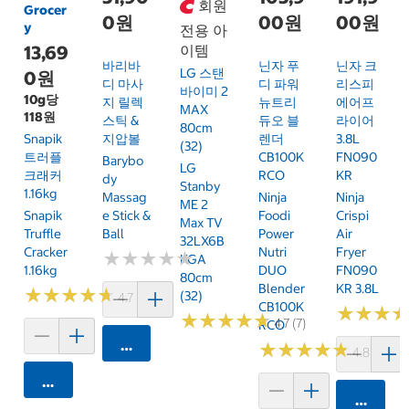
회원
Grocer
0원
00원
00원
y
전용 아
13,69
이템
바리바
닌자 푸
닌자 크
LG 스탠
0원
디 마사
디 파워
리스피
바이미 2
10g당
지 릴렉
뉴트리
에어프
MAX
118원
스틱 &
듀오 블
라이어
80cm
Snapik
지압볼
렌더
3.8L
(32)
트러플
CB100K
FN090
Barybo
LG
크래커
RCO
KR
Dy
Stanby
1.16kg
Massag
Ninja
Ninja
ME 2
Snapik
E Stick &
Foodi
Crispi
Max TV
Truffle
Ball
Power
Air
32LX6B
Cracker
Nutri
Fryer
★
★
★
★
★
★
★
★
★
★
KGA
1.16kg
DUO
FN090
80cm
Blender
KR 3.8L
★
★
★
★
★
★
★
★
★
★
(32)
4.7 (159)
CB100K
★
★
★
★
★
★
★
★
★
★
★
★
★
★
★
★
4.7 (7)
RCO
카트에 담기
★
★
★
★
★
★
★
★
★
★
4.8 (250)
카트에 담기
카트에 