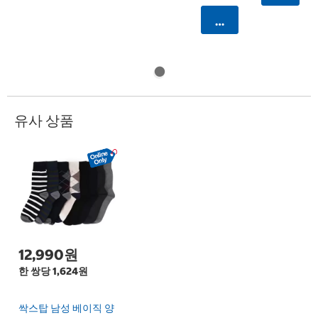
카트에 담기
유사 상품
12,990원
한 쌍당 1,624원
싹스탑 남성 베이직 양