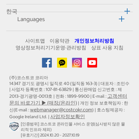
한국
Languages
사이트맵
이용약관
개인정보처리방침
영상정보처리기기운영·관리방침
상표 사용 지침
(주)코스트코 코리아
14347 경기도 광명시 일직로 40 (일직동 163-3) | 대표자 : 조민수
| 사업자 등록번호 : 107-81-63829 | 통신판매업 신고번호 : 제
고객센터
2013-경기광명-0013호 | 전화 : 1899-9900 | E-mail :
문의 바로가기 ▶ (매장/온라인)
| 개인 정보 보호책임자 : 한
webmanager@costcokr.com
신(E-mail :
) | 호스팅제공자 :
사업자정보확인
Google Ireland Ltd. |
[인증범위] 코스트코 온라인몰 서비스 운영(심사받지 않은 물
리적 인프라 제외)
[유효기간] 2024.10.20 - 2027.10.19