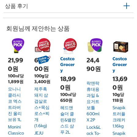
상품 후기
회원님께 제안하는 상품
Costco
Costco
21,99
63,9
24,4
Grocer
Grocer
0원
00원
90원
y
y
100㎖당
100g당
18,99
13,69
1,899원
3,400원
락앤락
0원
0원
모니니
제주흑
휴대용
100㎖당
10g당
클라시
돼지 삼
과일 &
650원
118원
코 엑스
겹살로
요거트
트라버
스+목심
헤드앤
보틀
Snapik
진 올리
로스+찌
숄더 클
600ml
트러플
브유 1L
개
린&밸런
X 2P
크래커
(1.6kg)
스드 샴
1.16kg
Monini
Lock&L
푸 2L
Classico
JEJU
Ock To-
Snapik