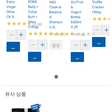
Extra
PORK
H&S
Go Fruit
Truffle
Virgin
Belly +
Clean &
&
Cracker
Olive
Collar
Balance
Yogurt
1.16kg
Oil 1L
Butt +
D
Bottle
★
★
★
★
★
★
Stew
Shampo
600ml
★
★
★
★
★
★
★
★
★
★
5.0 (8)
(1.6kg)
O 2L
X 2P
★
★
★
★
★
★
★
★
★
★
★
★
★
★
★
★
★
★
★
★
★
★
★
★
★
★
★
★
★
★
4.6 (27)
4.9 (13)
카트에 
품절
카트에 담기
카트에 담기
카트에 담기
유사 상품