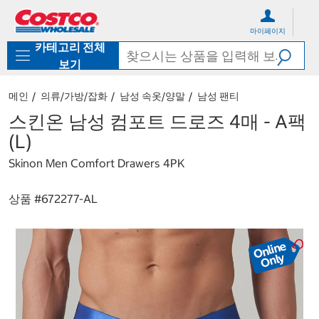
컨
메
텐
뉴
마이페이지
츠
로
카테고리 전체
로
바
바
로
보기
로
가
가
기
메인
의류/가방/잡화
남성 속옷/양말
남성 팬티
기
스킨온 남성 컴포트 드로즈 4매 - A팩
(L)
Skinon Men Comfort Drawers 4PK
상품 #
672277-AL