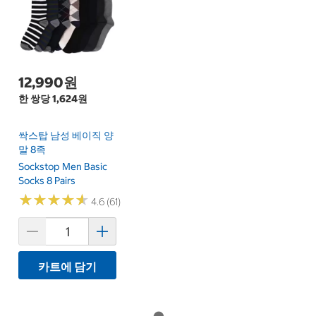
12,990원
한 쌍당 1,624원
싹스탑 남성 베이직 양
말 8족
Sockstop Men Basic
Socks 8 Pairs
★
★
★
★
★
★
★
★
★
★
4.6 (61)
카트에 담기