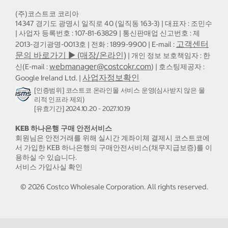
(주)코스트코 코리아
14347 경기도 광명시 일직로 40 (일직동 163-3) | 대표자 : 조민수
| 사업자 등록번호 : 107-81-63829 | 통신판매업 신고번호 : 제
고객센터
2013-경기광명-0013호 | 전화 : 1899-9900 | E-mail :
문의 바로가기 ▶ (매장/온라인)
| 개인 정보 보호책임자 : 한
webmanager@costcokr.com
신(E-mail :
) | 호스팅제공자 :
사업자정보확인
Google Ireland Ltd. |
[인증범위] 코스트코 온라인몰 서비스 운영(심사받지 않은 물
리적 인프라 제외)
[유효기간] 2024.10.20 - 2027.10.19
KEB 하나은행 구매 안전서비스
회원님은 안전거래를 위해 실시간 계좌이체 결제시 코스트코에
서 가입한 KEB 하나은행의 구매안전서비스(채무지급보증)를 이
용하실 수 있습니다.
서비스 가입사실 확인
©
2026
Costco Wholesale Corporation.
All rights reserved.