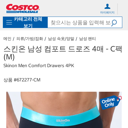
컨
메
텐
뉴
마이페이지
츠
로
카테고리 전체
로
바
바
로
보기
로
가
가
기
메인
의류/가방/잡화
남성 속옷/양말
남성 팬티
기
스킨온 남성 컴포트 드로즈 4매 - C팩
(M)
Skinon Men Comfort Drawers 4PK
상품 #
672277-CM