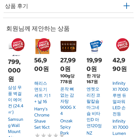
상품 후기
회원님께 제안하는 상품
56,9
27,99
19,99
42,9
799,
00원
0원
0원
90원
000
100g당
한 개당
원
778원
167원
해리스
Infinity
삼성 무
온작 뼈
엔젯오
면도기
X1 7000
풍 벽걸
없는 감
리진 코
세트 기 1
루멘 듀
이 에어
자탕
랄칼슘
+ 날 16
얼파워
컨 (24.4
900G X
마그네
LED 손
Harry's
㎡)
4
슘 비타
전등
Chrome
Samsun
민D 아
Onzak
Shave
Infinity
G Wall
연120정
Spicy
Set 16ct
X1 7000
Mount
Pork
NZ
Lumen
★
★
★
★
★
★
★
★
★
★