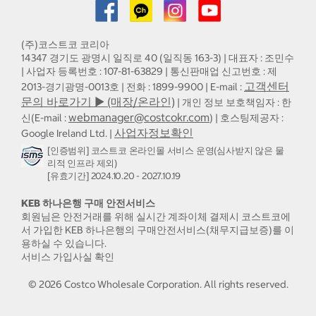
(주)코스트코 코리아
14347 경기도 광명시 일직로 40 (일직동 163-3) | 대표자 : 조민수
| 사업자 등록번호 : 107-81-63829 | 통신판매업 신고번호 : 제
고객센터
2013-경기광명-0013호 | 전화 : 1899-9900 | E-mail :
문의 바로가기 ▶ (매장/온라인)
| 개인 정보 보호책임자 : 한
webmanager@costcokr.com
신(E-mail :
) | 호스팅제공자 :
사업자정보확인
Google Ireland Ltd. |
[인증범위] 코스트코 온라인몰 서비스 운영(심사받지 않은 물
리적 인프라 제외)
[유효기간] 2024.10.20 - 2027.10.19
KEB 하나은행 구매 안전서비스
회원님은 안전거래를 위해 실시간 계좌이체 결제시 코스트코에
서 가입한 KEB 하나은행의 구매안전서비스(채무지급보증)를 이
용하실 수 있습니다.
서비스 가입사실 확인
©
2026
Costco Wholesale Corporation.
All rights reserved.