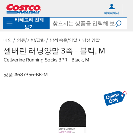
컨
메
텐
뉴
마이페이지
츠
로
카테고리 전체
로
바
바
로
보기
로
가
가
기
메인
의류/가방/잡화
남성 속옷/양말
남성 양말
기
셀버린 러닝양말 3족 - 블랙, M
Cellverine Running Socks 3PR - Black, M
상품 #
687356-BK-M