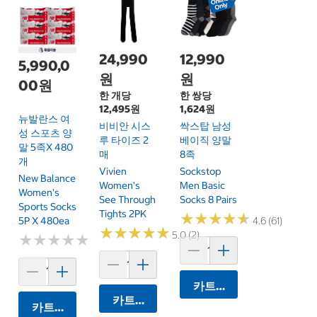
24,990
12,990
5,990,0
원
원
00원
한 개당
한 쌍당
12,495원
1,624원
뉴발란스 여
비비안 시스
싹스탑 남성
성 스포츠 양
루 타이즈 2
베이직 양말
말 5족x 480
매
8족
개
Vivien
Sockstop
New Balance
Women's
Men Basic
Women's
See Through
Socks 8 Pairs
Sports Socks
Tights 2PK
★
★
★
★
★
★
★
★
★
★
5P X 480ea
4.6 (61)
★
★
★
★
★
★
★
★
★
★
5.0 (2)
★
★
★
★
★
★
★
★
★
★
카트에 담기
카트에 담기
카트에 담기