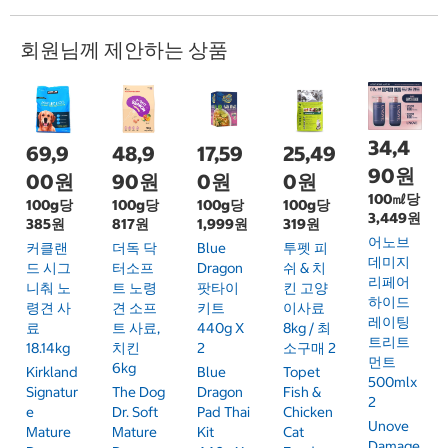
회원님께 제안하는 상품
34,4
69,9
48,9
17,59
25,49
90원
00원
90원
0원
0원
100㎖당
100g당
100g당
100g당
100g당
3,449원
385원
817원
1,999원
319원
어노브
커클랜
더독 닥
Blue
투펫 피
데미지
드 시그
터소프
Dragon
쉬 & 치
리페어
니춰 노
트 노령
팟타이
킨 고양
하이드
령견 사
견 소프
키트
이사료
레이팅
료
트 사료,
440g X
8kg / 최
트리트
18.14kg
치킨
2
소구매 2
먼트
6kg
Kirkland
Blue
Topet
500mlx
Signatur
The Dog
Dragon
Fish &
2
E
Dr. Soft
Pad Thai
Chicken
Unove
Mature
Mature
Kit
Cat
Damage