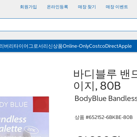
회원가입
온라인등록
매장 찾기
매장 이벤트
딜리버리
타이어
그로서리
신상품
Online-Only
CostcoDirect
Apple
바디블루 밴드
이지, 80B
BodyBlue Bandless
상품 #
652152-6BKBE-80B