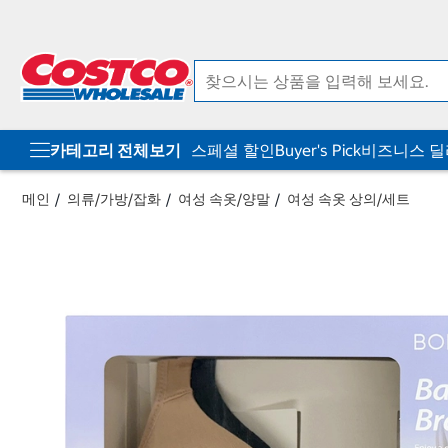
컨
메
텐
뉴
츠
로
로
바
바
로
로
가
가
기
기
카테고리 전체보기
스페셜 할인
Buyer's Pick
비즈니스 
메인
의류/가방/잡화
여성 속옷/양말
여성 속옷 상의/세트