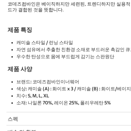
코데즈컴바인은 베이직하지만 세련된, 트렌디하지만 실용적인
드가 결합된 것을 뜻합니다.
제품 특징
캐미솔 스타일 / 런닝 스타일
자연 섬유에서 추출한 친환경 소재로 부드러운 촉감인 큐
우수한 탄성으로 몸에 부드럽게 감기는 스판원단
제품 사양
브랜드: 코데즈컴바인이너웨어
색상: 캐미솔 (A) : 화이트 x 3 / 캐미솔 (B) : 화이트/베이지 
치수: S, M, L, XL
소재: 나일론 70%, 레이온 25%, 폴리우레탄 5%
스펙