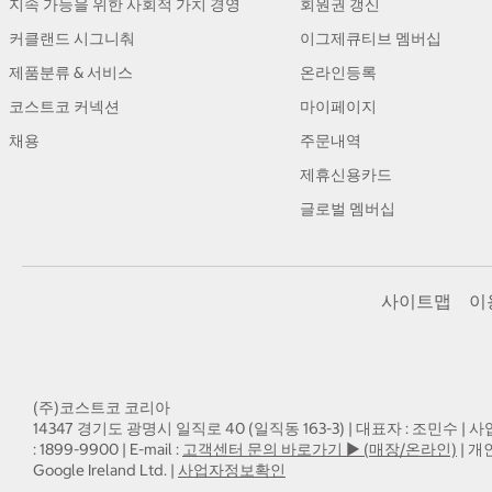
지속 가능을 위한 사회적 가치 경영
회원권 갱신
커클랜드 시그니춰
이그제큐티브 멤버십
제품분류 & 서비스
온라인등록
코스트코 커넥션
마이페이지
채용
주문내역
제휴신용카드
글로벌 멤버십
사이트맵
이
(주)코스트코 코리아
14347 경기도 광명시 일직로 40 (일직동 163-3) | 대표자 : 조민수 | 사
: 1899-9900 | E-mail :
고객센터 문의 바로가기 ▶ (매장/온라인)
| 개
Google Ireland Ltd. |
사업자정보확인