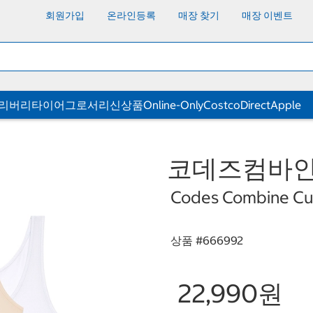
회원가입
온라인등록
매장 찾기
매장 이벤트
딜리버리
타이어
그로서리
신상품
Online-Only
CostcoDirect
Apple
코데즈컴바인 
Codes Combine Cup
상품 #
666992
22,990원