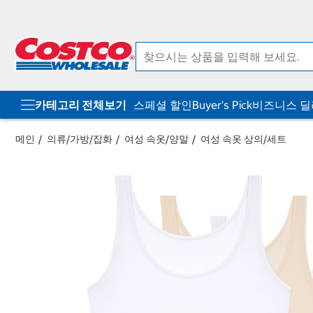
컨
메
텐
뉴
츠
로
로
바
바
로
로
가
가
기
기
카테고리 전체보기
스페셜 할인
Buyer's Pick
비즈니스 
메인
의류/가방/잡화
여성 속옷/양말
여성 속옷 상의/세트