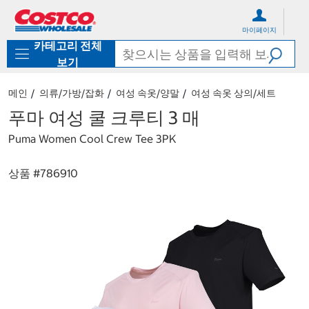
컨
메
텐
뉴
마이페이지
츠
로
카테고리 전체
로
바
바
로
보기
로
가
가
기
메인
의류/가방/잡화
여성 속옷/양말
여성 속옷 상의/세트
기
푸마 여성 쿨 크루티 3 매
Puma Women Cool Crew Tee 3PK
상품 #
786910