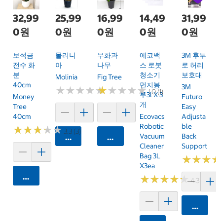
32,99
25,99
16,99
14,49
31,99
0원
0원
0원
0원
0원
보석금
몰리니
무화과
에코백
3M 후투
전수 화
아
나무
스 로봇
로 허리
분
청소기
보호대
Molinia
Fig Tree
40cm
먼지봉
3M
★
★
★
★
★
★
★
★
★
★
★
★
★
★
★
★
★
★
★
★
1.0 (1)
투3l X 3
Money
Futuro
개
Tree
Easy
40cm
Ecovacs
Adjusta
Robotic
Ble
★
★
★
★
★
★
★
★
★
★
3.3 (3)
Vacuum
Back
카트에 담기
카트에 담기
Cleaner
Support
Bag 3L
★
★
★
★
★
★
X3ea
카트에 담기
★
★
★
★
★
★
★
★
★
★
4.3 (4)
카트에 