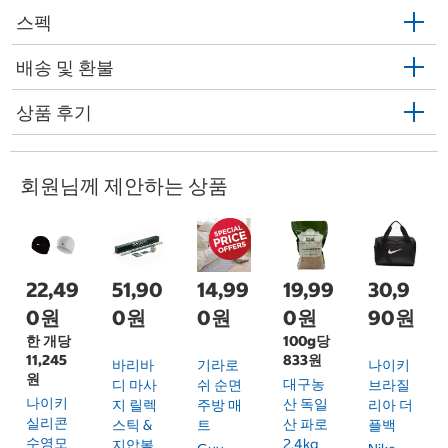
스펙
배송 및 환불
상품 후기
회원님께 제안하는 상품
22,49
51,90
14,99
19,99
30,9
0원
0원
0원
0원
90원
한 개당
100g당
11,245
833원
바리바
기라로
나이키
원
대구농
디 마사
쉬 순면
브라질
나이키
산 독일
지 릴렉
주방 매
리아 더
실리콘
산 파로
스틱 &
트
플백
수영모
2.4kg
지압볼