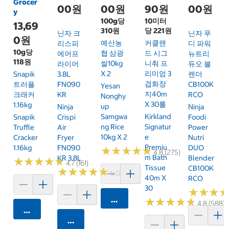
Grocer
00원
00원
90원
00원
y
100g당
10미터
13,69
310원
당 221원
닌자 크
닌자 푸
0원
예산농
커클랜
리스피
디 파워
10g당
협 삼광
드 시그
에어프
뉴트리
118원
쌀10kg
니춰 프
라이어
듀오 블
X 2
리미엄 3
Snapik
3.8L
렌더
겹화장
트러플
FN090
CB100K
Yesan
지40m
크래커
KR
RCO
Nonghy
X 30롤
1.16kg
Up
Ninja
Ninja
Samgwa
Kirkland
Snapik
Crispi
Foodi
Ng Rice
Signatur
Truffle
Air
Power
10kg X 2
E
Cracker
Fryer
Nutri
Premiu
1.16kg
FN090
DUO
★
★
★
★
★
★
★
★
★
★
4.8 (275)
M Bath
KR 3.8L
Blender
★
★
★
★
★
★
★
★
★
★
4.7 (161)
Tissue
CB100K
★
★
★
★
★
★
★
★
★
★
5.0 (6)
40m X
RCO
30
★
★
★
★
★
★
카트에 담기
★
★
★
★
★
★
★
★
★
★
4.8 (588)
카트에 담기
카트에 담기