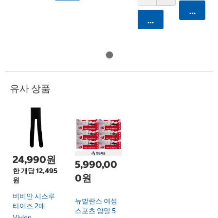
카트에 
카트에 담기
유사 상품
24,990원
5,990,00
한 개당 12,495
0원
원
비비안 시스루
뉴발란스 여성
타이즈 2매
스포츠 양말 5
Vivien