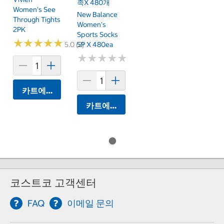
족x 480개
Women's See
New Balance
Through Tights
Women's
2PK
Sports Socks
★
★
★
★
★
★
★
★
★
★
5P X 480ea
5.0 (2)
★
★
★
★
★
★
★
★
★
★
카트에 담기
카트에 담기
코스트코 고객센터
FAQ
이메일 문의