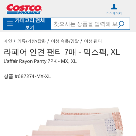
컨
메
텐
뉴
마이페이지
츠
로
카테고리 전체
로
바
바
로
보기
로
가
가
기
메인
의류/가방/잡화
여성 속옷/양말
여성 팬티
기
라페어 인견 팬티 7매 - 믹스팩, XL
L'affair Rayon Panty 7PK - MX, XL
상품 #
687274-MX-XL