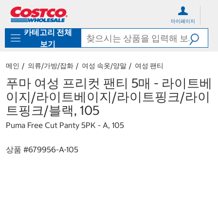
컨
메
텐
뉴
마이페이지
츠
로
카테고리 전체
로
바
바
로
보기
로
가
가
기
메인
의류/가방/잡화
여성 속옷/양말
여성 팬티
기
푸마 여성 프리컷 팬티 5매 - 라이트베
이지/라이트베이지/라이트핑크/라이
트핑크/블랙, 105
Puma Free Cut Panty 5PK - A, 105
상품 #
679956-A-105