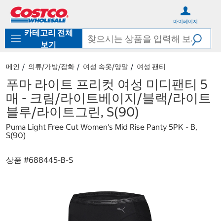
컨
메
텐
뉴
마이페이지
츠
로
카테고리 전체
로
바
바
로
보기
로
가
가
기
메인
의류/가방/잡화
여성 속옷/양말
여성 팬티
기
푸마 라이트 프리컷 여성 미디팬티 5
매 - 크림/라이트베이지/블랙/라이트
블루/라이트그린, S(90)
Puma Light Free Cut Women's Mid Rise Panty 5PK - B,
S(90)
상품 #
688445-B-S