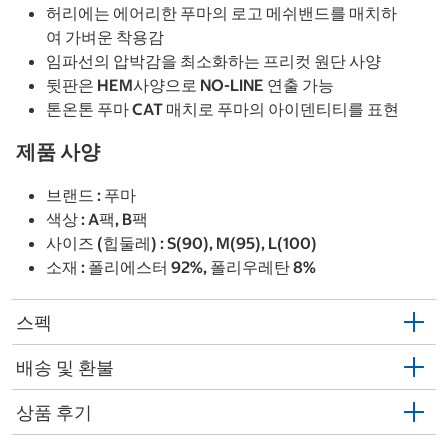
허리에는 에어리한 푸마의 로고 메쉬밴드를 매치하
여 가벼운 착용감
임파선의 압박감을 최소화하는 프리컷 원단 사양
뒷판은 HEM사양으로 NO-LINE 연출 가능
톤온톤 푸마 CAT 매치로 푸마의 아이덴티티를 표현
제품 사양
브랜드 : 푸마
색상 : A팩, B팩
사이즈 (힙둘레) : S(90), M(95), L(100)
소재 : 폴리에스터 92%, 폴리우레탄 8%
스펙
배송 및 환불
상품 후기