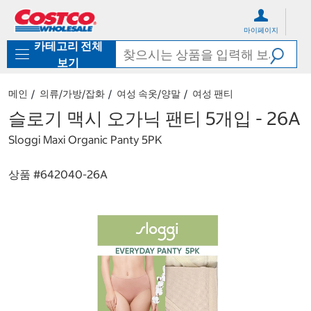
컨
메
텐
뉴
마이페이지
츠
로
카테고리 전체
로
바
바
로
보기
로
가
가
기
메인
의류/가방/잡화
여성 속옷/양말
여성 팬티
기
슬로기 맥시 오가닉 팬티 5개입 - 26A
Sloggi Maxi Organic Panty 5PK
상품 #
642040-26A