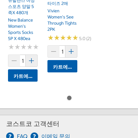
뉴발란스 여성
타이즈 2매
스포츠 양말 5
Vivien
족x 480개
Women's See
New Balance
Through Tights
Women's
2PK
Sports Socks
★
★
★
★
★
★
★
★
★
★
5P X 480ea
5.0 (2)
★
★
★
★
★
★
★
★
★
★
카트에 담기
카트에 담기
코스트코 고객센터
FAQ
이메일 문의