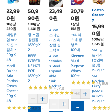
Costco
22,99
50,9
23,49
20,79
Grocer
0원
90원
0원
0원
y
10g당
100g당
1장당
15,99
239원
1,401원
158원
4BNK
0원
매일유
궁 소곱
크리넥
스테인
100g당
업 Arla
창전골
스 위생
리스 확
1,615원
포션 크
1820g X
행주
장형 싱
림치즈
2
100매
크랙 1P
S&B 골
20g X
든카레
BEEF
Kleenex
4BNK
48
(중간매
INTESTI
Multi
Stainles
운맛)
Maeil
NE HOT
Purpose
S Steel
198g X 5
Dairies
POT
Wipes
Expand
Arla
1820g X
100ct
Able
S&B
Portion
2
Sink
Golden
★
★
★
★
★
★
★
★
★
★
4.8 (93)
Cream
Rack 1P
Curry
★
★
★
★
★
★
★
★
★
★
4.5 (13)
Cheese
(Mediu
★
★
★
★
★
★
★
★
★
★
4.8 (13)
20g X
M Hot)
48
198g X 5
카트에 담기
★
★
★
★
★
★
★
★
★
★
★
★
★
★
★
★
4.9 (17)
카트에 담기