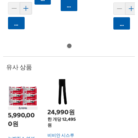
카트에 담기
카트에 담기
카트에 
유사 상품
24,990원
5,990,00
한 개당 12,495
0원
원
비비안 시스루