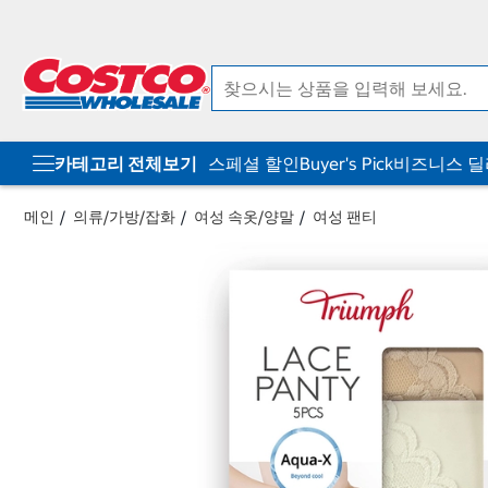
컨
메
텐
뉴
츠
로
로
바
바
로
로
가
가
기
기
카테고리 전체보기
스페셜 할인
Buyer's Pick
비즈니스 
메인
의류/가방/잡화
여성 속옷/양말
여성 팬티