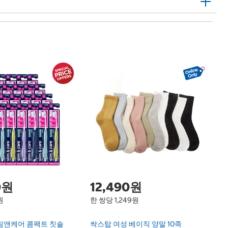
메
Ma
3
0원
12,490원
원
한 쌍당 1,249원
림앤케어 콤팩트 칫솔
싹스탑 여성 베이직 양말 10족