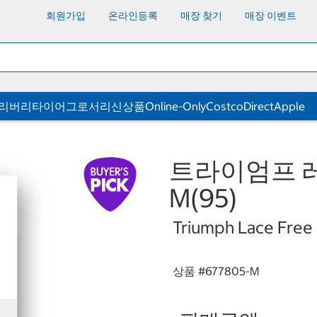
회원가입
온라인등록
매장 찾기
매장 이벤트
딜리버리
타이어
그로서리
신상품
Online-Only
CostcoDirect
Apple
트라이엄프 레
M(95)
Triumph Lace Free 
상품 #
677805-M