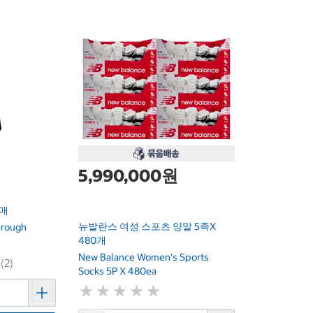
5,990,000원
2매
뉴발란스 여성 스포츠 양말 5족x
hrough
480개
New Balance Women's Sports
 (2)
Socks 5P X 480ea
★
★
★
★
★
★
★
★
★
★