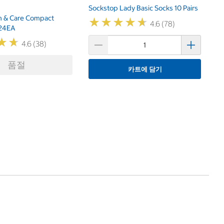
Sockstop Lady Basic Socks 10 Pairs
m & Care Compact
★
★
★
★
★
★
★
★
★
★
4.6 (78)
 24EA
★
★
★
★
4.6 (38)
품절
카트에 담기