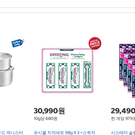
30,990원
29,49
10g당 680원
한 개당 979
푸드 캐니스터
유시몰 치약세트 98g X 3 +스퀴저
시스테마 슬