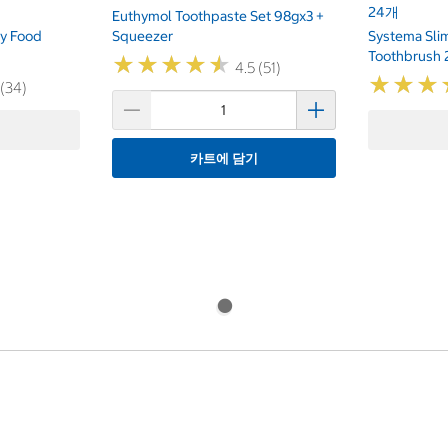
24개
Euthymol Toothpaste Set 98gx3 +
sy Food
Squeezer
Systema Sli
Toothbrush
★
★
★
★
★
★
★
★
★
★
4.5 (51)
★
★
★
★
★
★
 (34)
카트에 담기