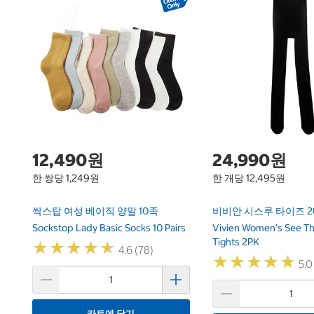
12,490원
24,990원
한 쌍당 1,249원
한 개당 12,495원
싹스탑 여성 베이직 양말 10족
비비안 시스루 타이즈 
Sockstop Lady Basic Socks 10 Pairs
Vivien Women's See T
Tights 2PK
★
★
★
★
★
★
★
★
★
★
4.6 (78)
★
★
★
★
★
★
★
★
★
★
5.0
카트에 담기