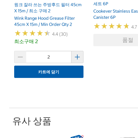
세트 6P
윙크 잘라 쓰는 주방후드 필터 45cm
X 15m / 최소 구매 2
Cookever Stainless Ea
Canister 6P
Wink Range Hood Grease Filter
45cm X 15m / Min Order Qty 2
★
★
★
★
★
★
★
★
★
★
4.7
★
★
★
★
★
★
★
★
★
★
4.4 (30)
품절
최소구매 2
카트에 담기
유사 상품