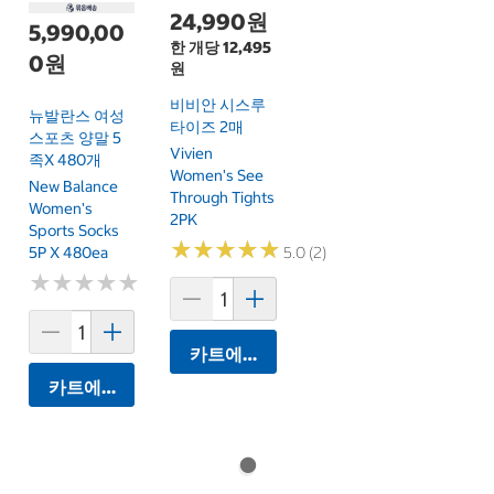
24,990원
5,990,00
한 개당 12,495
0원
원
비비안 시스루
뉴발란스 여성
타이즈 2매
스포츠 양말 5
Vivien
족x 480개
Women's See
New Balance
Through Tights
Women's
2PK
Sports Socks
★
★
★
★
★
★
★
★
★
★
5P X 480ea
5.0 (2)
★
★
★
★
★
★
★
★
★
★
카트에 담기
카트에 담기