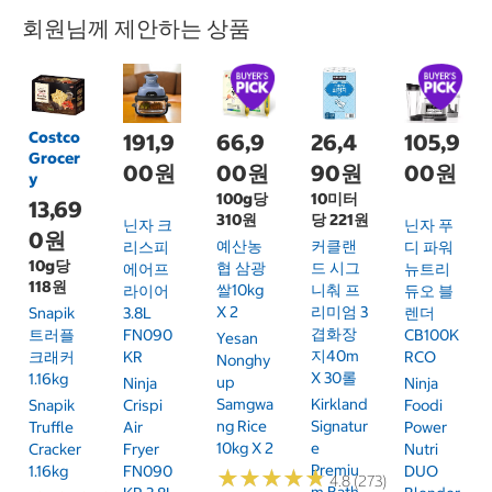
회원님께 제안하는 상품
Costco
191,9
66,9
26,4
105,9
Grocer
00원
00원
90원
00원
y
100g당
10미터
13,69
310원
당 221원
닌자 크
닌자 푸
0원
예산농
커클랜
리스피
디 파워
10g당
협 삼광
드 시그
에어프
뉴트리
118원
쌀10kg
니춰 프
라이어
듀오 블
X 2
리미엄 3
Snapik
3.8L
렌더
겹화장
트러플
FN090
CB100K
Yesan
지40m
크래커
KR
RCO
Nonghy
X 30롤
1.16kg
Up
Ninja
Ninja
Samgwa
Kirkland
Snapik
Crispi
Foodi
Ng Rice
Signatur
Truffle
Air
Power
10kg X 2
E
Cracker
Fryer
Nutri
Premiu
1.16kg
FN090
DUO
★
★
★
★
★
★
★
★
★
★
4.8 (273)
M Bath