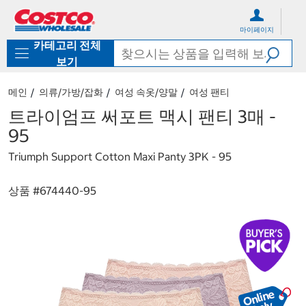
컨
메
텐
뉴
마이페이지
츠
로
카테고리 전체
로
바
바
로
보기
로
가
가
기
메인
의류/가방/잡화
여성 속옷/양말
여성 팬티
기
트라이엄프 써포트 맥시 팬티 3매 -
95
Triumph Support Cotton Maxi Panty 3PK - 95
상품 #
674440-95