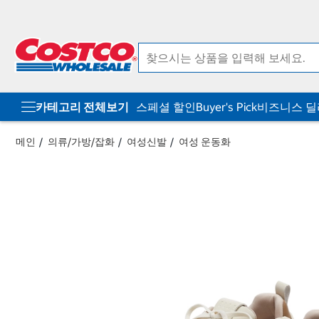
컨
메
텐
뉴
츠
로
로
바
바
로
로
가
가
기
기
카테고리 전체보기
스페셜 할인
Buyer's Pick
비즈니스 
메인
의류/가방/잡화
여성신발
여성 운동화