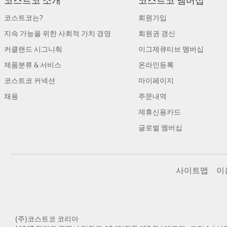
코스트코 소개
코스트코 멤버십
코스트코는?
회원가입
지속 가능을 위한 사회적 가치 경영
회원권 갱신
커클랜드 시그니춰
이그제큐티브 멤버십
제품분류 & 서비스
온라인등록
코스트코 커넥션
마이페이지
채용
주문내역
제휴신용카드
글로벌 멤버십
사이트맵
이
(주)코스트코 코리아