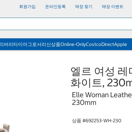
회원가입
온라인등록
매장 찾기
매장 이벤트
딜리버리
타이어
그로서리
신상품
Online-Only
CostcoDirect
Apple
엘르 여성 레
화이트, 230
Elle Woman Leather
230mm
상품 #
692253-WH-230