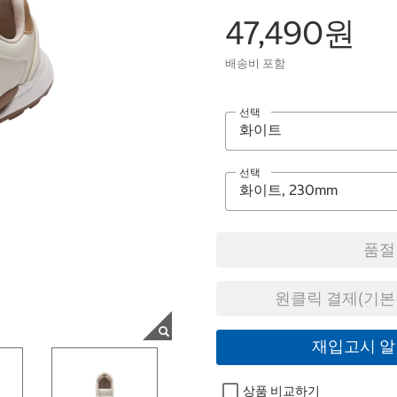
47,490원
배송비 포함
선택
선택
품절
원클릭 결제(기본
재입고시 알
상품 비교하기