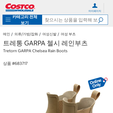
컨
메
텐
뉴
마이페이지
츠
로
카테고리 전체
로
바
바
로
보기
로
가
가
기
메인
의류/가방/잡화
여성신발
여성 부츠
기
트레통 GARPA 첼시 레인부츠
Tretorn GARPA Chelsea Rain Boots
상품 #
683717