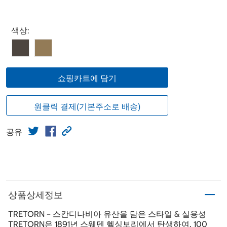
Select product
색상:
쇼핑카트에 담기
원클릭 결제(기본주소로 배송)
공유
상품상세정보
TRETORN – 스칸디나비아 유산을 담은 스타일 & 실용성
TRETORN은 1891년 스웨덴 헬싱보리에서 탄생하여, 100