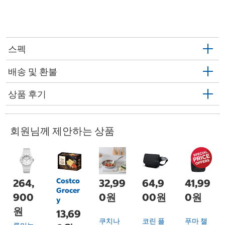
스펙
배송 및 환불
상품 후기
회원님께 제안하는 상품
Costco
264,
32,99
64,9
41,99
Grocer
900
0원
00원
0원
y
원
13,69
쿠치나
코린 플
푸마 챌