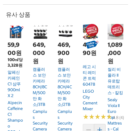
유사 상품
59,9
649,
469,
48,9
1,089
00원
000
900
90원
,000
100㎖당
원
원
원
3,328원
레고 시
캠플러
캠플러
씰리 비
알페신
티 레미
스 보안
스 보안
올라 II
카페인
콘 트럭
카메라
카메라
유로탑
C1 샴푸
60478
8CH/8C
8CH/4C
매트리
900ml
LEGO
M/500
M/500
스 - 칼킹
X 2
City
만 화
만 화
Sealy
Alpecin
Cement
소/3TB
소/2TB
Viola II
Caffeine
Mixer
Camplu
Camplu
Euro
C1
★
★
★
★
★
★
★
★
★
★
S
S
Top
4.8 (4)
Shampo
Security
Security
Mattres
O
Camera
Camera
S - Cal