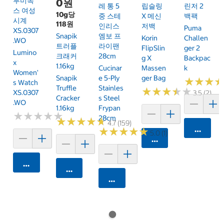
루미녹
0원
레 통 5
립슬링
린저 2
스 여성
10g당
중 스테
X 메신
백팩
시계
118원
인리스
저백
Puma
XS.0307
Snapik
엠보 프
Korin
Challen
.WO
트러플
라이팬
FlipSlin
Ger 2
Lumino
크래커
28cm
G X
Backpac
X
1.16kg
Cucinar
Massen
K
Women'
Snapik
E 5-Ply
Ger Bag
★
★
★
★
★
★
S Watch
Truffle
Stainles
★
★
★
★
★
★
★
★
★
★
XS.0307
3.5 (2)
Cracker
S Steel
.WO
1.16kg
Frypan
★
★
★
★
★
★
★
★
★
★
28cm
★
★
★
★
★
★
★
★
★
★
4.7 (159)
카트에 
★
★
★
★
★
★
★
★
★
★
5.0 (1)
카트에 담기
카트에 담기
카트에 담기
카트에 담기