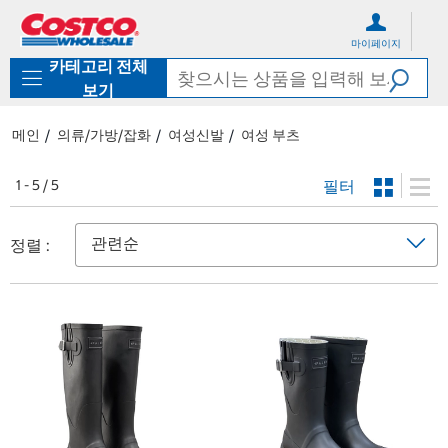
컨
메
텐
뉴
마이페이지
츠
로
카테고리 전체
로
바
바
로
보기
로
가
가
기
메인
의류/가방/잡화
여성신발
여성 부츠
기
필터
1 - 5 / 5
정렬 :