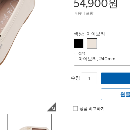
54,900원
배송비 포함
Select product
색상:
아이보리
선택
수량
원클
상품 비교하기