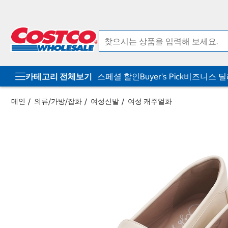
컨
메
텐
뉴
츠
로
로
바
바
로
로
가
가
기
기
카테고리 전체보기
스페셜 할인
Buyer's Pick
비즈니스 
메인
의류/가방/잡화
여성신발
여성 캐주얼화