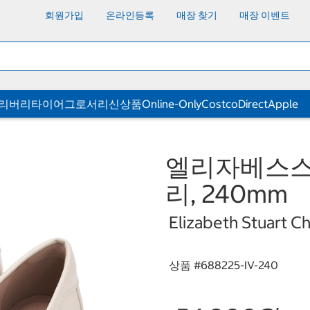
회원가입
온라인등록
매장 찾기
매장 이벤트
딜리버리
타이어
그로서리
신상품
Online-Only
CostcoDirect
Apple
엘리자베스스튜
리, 240mm
Elizabeth Stuart C
상품 #
688225-IV-240