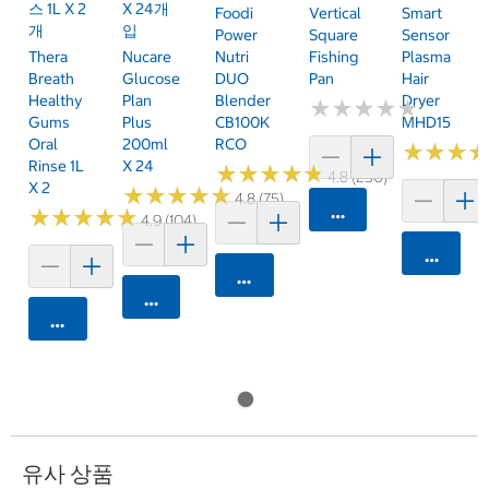
스 1L X 2
X 24개
Foodi
Vertical
Smart
개
입
Power
Square
Sensor
Thera
Nucare
Nutri
Fishing
Plasma
Breath
Glucose
DUO
Pan
Hair
Healthy
Plan
Blender
Dryer
★
★
★
★
★
★
★
★
★
★
Gums
Plus
CB100K
MHD15
Oral
200ml
RCO
★
★
★
★
★
★
Rinse 1L
X 24
★
★
★
★
★
★
★
★
★
★
4.8 (250)
X 2
★
★
★
★
★
★
★
★
★
★
4.8 (75)
카트에 담기
★
★
★
★
★
★
★
★
★
★
4.9 (104)
카트에 
카트에 담기
카트에 담기
카트에 담기
유사 상품