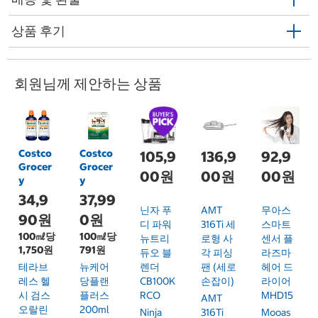
상품 후기
회원님께 제안하는 상품
Costco
Costco
105,9
136,9
92,9
Grocer
Grocer
00원
00원
00원
y
y
34,9
37,99
닌자 푸
AMT
무아스
90원
0원
디 파워
316Ti 세
스마트
100㎖당
100㎖당
뉴트리
로형 사
센서 플
1,750원
791원
듀오 블
각 피싱
라즈마
테라브
뉴케어
렌더
팬 (세로
헤어 드
레스 헬
당플랜
CB100K
손잡이)
라이어
시 검스
플러스
RCO
MHD15
AMT
오랄린
200ml
Ninja
316Ti
Mooas