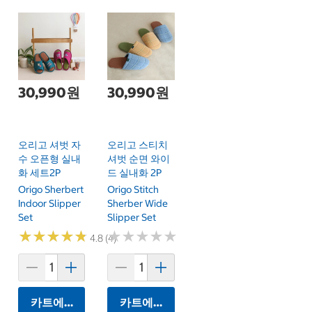
30,990원
30,990원
오리고 셔벗 자
오리고 스티치
수 오픈형 실내
셔벗 순면 와이
화 세트2P
드 실내화 2P
Origo Sherbert
Origo Stitch
Indoor Slipper
Sherber Wide
Set
Slipper Set
★
★
★
★
★
★
★
★
★
★
★
★
★
★
★
★
★
★
★
★
4.8 (4)
카트에 담기
카트에 담기