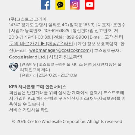
(주)코스트코 코리아
14347 경기도 광명시 일직로 40 (일직동 163-3) | 대표자 : 조민수
| 사업자 등록번호 : 107-81-63829 | 통신판매업 신고번호 : 제
고객센터
2013-경기광명-0013호 | 전화 : 1899-9900 | E-mail :
문의 바로가기 ▶ (매장/온라인)
| 개인 정보 보호책임자 : 한
webmanager@costcokr.com
신(E-mail :
) | 호스팅제공자 :
사업자정보확인
Google Ireland Ltd. |
[인증범위] 코스트코 온라인몰 서비스 운영(심사받지 않은 물
리적 인프라 제외)
[유효기간] 2024.10.20 - 2027.10.19
KEB 하나은행 구매 안전서비스
회원님은 안전거래를 위해 실시간 계좌이체 결제시 코스트코에
서 가입한 KEB 하나은행의 구매안전서비스(채무지급보증)를 이
용하실 수 있습니다.
서비스 가입사실 확인
©
2026
Costco Wholesale Corporation.
All rights reserved.