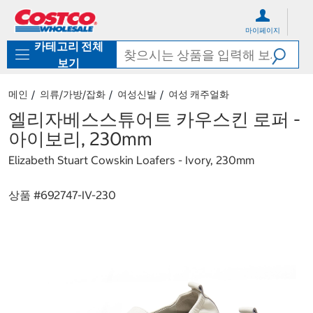
컨
메
텐
뉴
마이페이지
츠
로
카테고리 전체
로
바
바
로
보기
로
가
가
기
메인
의류/가방/잡화
여성신발
여성 캐주얼화
기
엘리자베스스튜어트 카우스킨 로퍼 -
아이보리, 230mm
Elizabeth Stuart Cowskin Loafers - Ivory, 230mm
상품 #
692747-IV-230