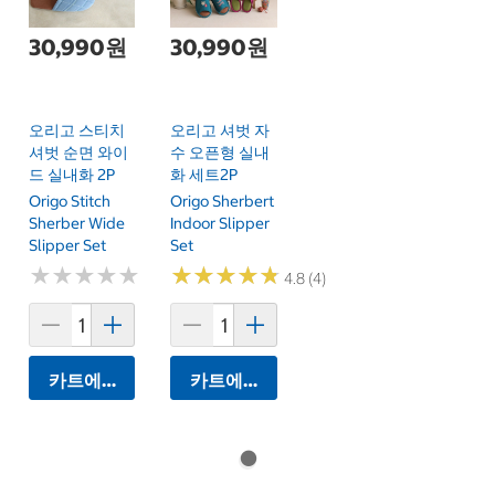
30,990원
30,990원
오리고 스티치
오리고 셔벗 자
셔벗 순면 와이
수 오픈형 실내
드 실내화 2P
화 세트2P
Origo Stitch
Origo Sherbert
Sherber Wide
Indoor Slipper
Slipper Set
Set
★
★
★
★
★
★
★
★
★
★
★
★
★
★
★
★
★
★
★
★
4.8 (4)
카트에 담기
카트에 담기