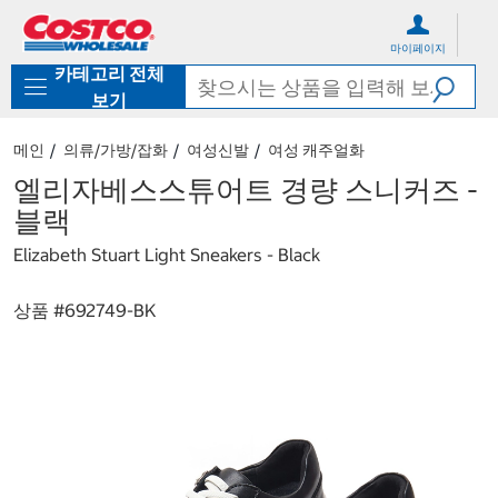
컨
메
텐
뉴
마이페이지
츠
로
카테고리 전체
로
바
바
로
보기
로
가
가
기
메인
의류/가방/잡화
여성신발
여성 캐주얼화
기
엘리자베스스튜어트 경량 스니커즈 -
블랙
Elizabeth Stuart Light Sneakers - Black
상품 #
692749-BK