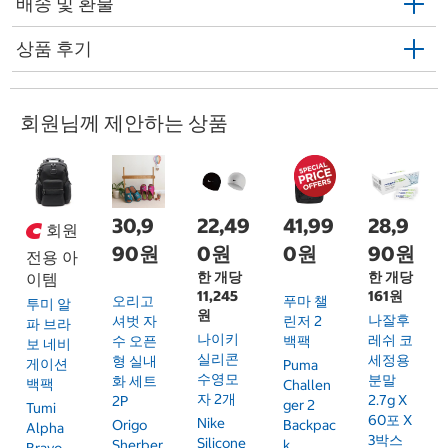
배송 및 환불
상품 후기
회원님께 제안하는 상품
30,9
22,49
41,99
28,9
회원
90원
0원
0원
90원
전용 아
한 개당
한 개당
이템
11,245
161원
오리고
푸마 챌
투미 알
원
나잘후
셔벗 자
린저 2
파 브라
나이키
레쉬 코
수 오픈
백팩
보 네비
실리콘
세정용
형 실내
게이션
Puma
수영모
분말
화 세트
백팩
Challen
자 2개
2.7g X
2P
Ger 2
Tumi
60포 X
Nike
Origo
Backpac
Alpha
3박스
Silicone
Sherber
K